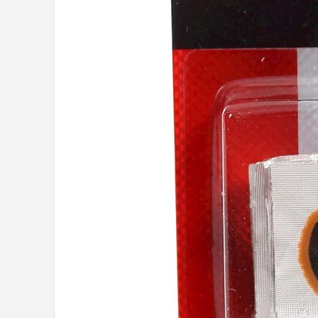
Mountainbikes
Shop
POPULAIRE MERKEN
Basil
Volare
ABUS
AXA
New Looxs
BBB Cycling