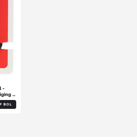
 -
ging -
age
P BOL