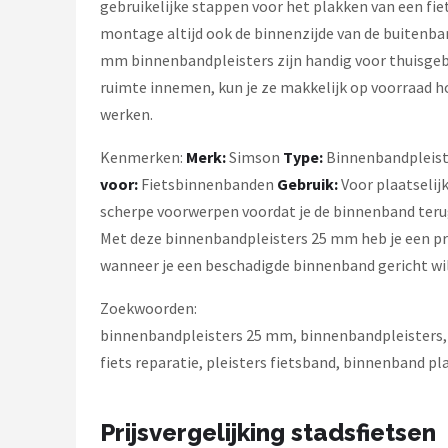
gebruikelijke stappen voor het plakken van een fie
montage altijd ook de binnenzijde van de buitenban
mm binnenbandpleisters zijn handig voor thuisgeb
ruimte innemen, kun je ze makkelijk op voorraad hou
werken.
Kenmerken:
Merk:
Simson
Type:
Binnenbandpleis
voor:
Fietsbinnenbanden
Gebruik:
Voor plaatselij
scherpe voorwerpen voordat je de binnenband ter
Met deze binnenbandpleisters 25 mm heb je een prakt
wanneer je een beschadigde binnenband gericht wil
Zoekwoorden:
binnenbandpleisters 25 mm, binnenbandpleisters, fi
fiets reparatie, pleisters fietsband, binnenband p
Prijsvergelijking stadsfietsen