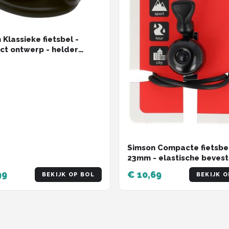
 Klassieke fietsbel -
t ontwerp - helder
 - eenvoudig te
igen - zwart
Simson Compacte fietsbel
23mm - elastische bevesti
zwart - veelzijdige mont
99
€ 10,69
BEKIJK OP BOL
BEKIJK O