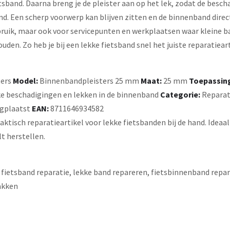
tsband. Daarna breng je de pleister aan op het lek, zodat de besc
d. Een scherp voorwerp kan blijven zitten en de binnenband direct
ruik, maar ook voor servicepunten en werkplaatsen waar kleine 
den. Zo heb je bij een lekke fietsband snel het juiste reparatieart
ters
Model:
Binnenbandpleisters 25 mm
Maat:
25 mm
Toepassin
ke beschadigingen en lekken in de binnenband
Categorie:
Reparat
ugplaatst
EAN:
8711646934582
isch reparatieartikel voor lekke fietsbanden bij de hand. Ideaal v
t herstellen.
etsband reparatie, lekke band repareren, fietsbinnenband reparati
lakken