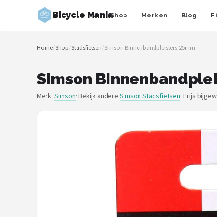
Bicycle Mania
Shop
Merken
Blog
F
Zoeken
Home
/
Shop
/
Stadsfietsen
/
Simson Binnenbandpleisters 25mm
NAVIGATIE
Shop
Simson Binnenbandple
Merken
Merk:
Simson
· Bekijk andere
Simson Stadsfietsen
·
Prijs bijge
Blog
Fietsroutes
Kinderfietsen
Stadsfietsen
Elektrische fietsen