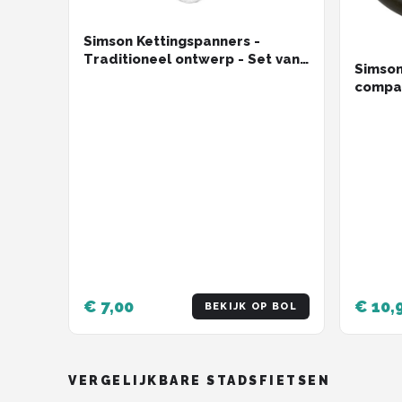
Simson Kettingspanners -
Traditioneel ontwerp - Set van
Simson
2 - Eenvoudige installatie - Voor
compac
fietsketting
geluid
bevest
€ 7,00
€ 10,
BEKIJK OP BOL
VERGELIJKBARE STADSFIETSEN