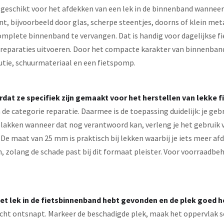
schikt voor het afdekken van een lek in de binnenband wanneer d
 bijvoorbeeld door glas, scherpe steentjes, doorns of klein metaa
plete binnenband te vervangen. Dat is handig voor dagelijkse fi
eparaties uitvoeren. Door het compacte karakter van binnenbandp
utie, schuurmateriaal en een fietspomp.
dat ze specifiek zijn gemaakt voor het herstellen van lekke 
e categorie reparatie. Daarmee is de toepassing duidelijk: je geb
plakken wanneer dat nog verantwoord kan, verleng je het gebruik v
De maat van 25 mm is praktisch bij lekken waarbij je iets meer afde
 zolang de schade past bij dit formaat pleister. Voor voorraadbe
het lek in de fietsbinnenband hebt gevonden en de plek goed h
cht ontsnapt. Markeer de beschadigde plek, maak het oppervlak s