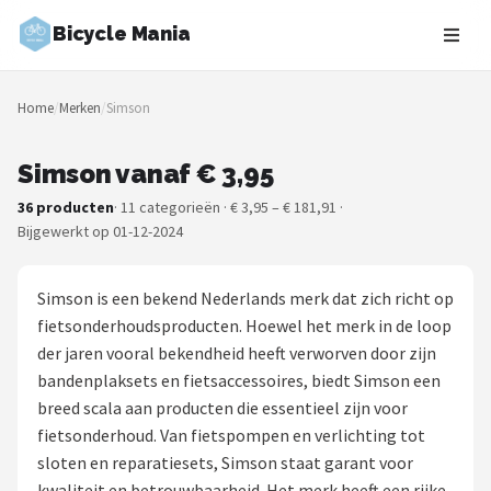
Bicycle Mania
Zoeken
Home
/
Merken
/
Simson
NAVIGATIE
Shop
Simson vanaf € 3,95
36 producten
· 11 categorieën · € 3,95 – € 181,91 ·
Merken
Bijgewerkt op 01-12-2024
Blog
Simson is een bekend Nederlands merk dat zich richt op
Fietsroutes
fietsonderhoudsproducten. Hoewel het merk in de loop
der jaren vooral bekendheid heeft verworven door zijn
Kinderfietsen
bandenplaksets en fietsaccessoires, biedt Simson een
breed scala aan producten die essentieel zijn voor
Stadsfietsen
fietsonderhoud. Van fietspompen en verlichting tot
sloten en reparatiesets, Simson staat garant voor
Elektrische fietsen
kwaliteit en betrouwbaarheid. Het merk heeft een rijke