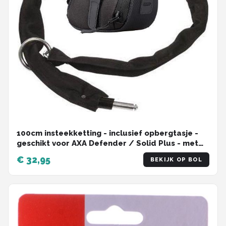
100cm insteekketting - inclusief opbergtasje -
geschikt voor AXA Defender / Solid Plus - met
zadeltas - Gehard staal - Zwart
€ 32,95
BEKIJK OP BOL