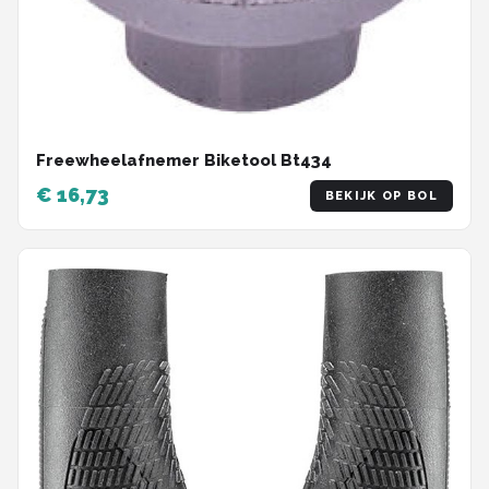
Freewheelafnemer Biketool Bt434
€ 16,73
BEKIJK OP BOL