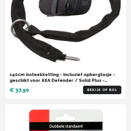
140cm insteekketting - inclusief opbergtasje -
geschikt voor AXA Defender / Solid Plus -
zadeltas - Gehard staal - Zwart
€ 37,50
BEKIJK OP BOL