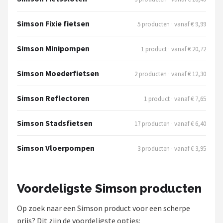
Schwalbe
Simson Fixie fietsen
5 producten · vanaf € 9,99
Voltano
Simson Minipompen
1 product · vanaf € 20,72
Shimano
Simson Moederfietsen
2 producten · vanaf € 12,30
Cortina
Simson Reflectoren
1 product · vanaf € 7,65
Alle merken →
Simson Stadsfietsen
17 producten · vanaf € 6,40
Simson Vloerpompen
3 producten · vanaf € 3,95
Voordeligste Simson producten
Op zoek naar een Simson product voor een scherpe
prijs? Dit zijn de voordeligste opties: