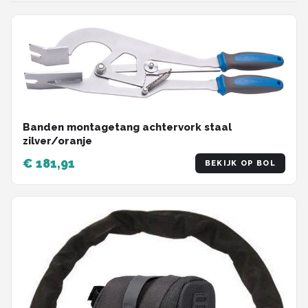
Banden montagetang achtervork staal
zilver/oranje
€ 181,91
BEKIJK OP BOL