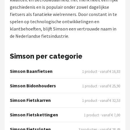
geschiedenis en is populair onder zowel dagelijkse
Mountainbikes
fietsers als fanatieke wielrenners. Door constant in te
spelen op technologische ontwikkelingen en
Shop
klantbehoeften, blijft Simson een vertrouwde naam in
POPULAIRE MERKEN
de Nederlandse fietsindustrie.
Basil
Simson per categorie
Volare
Simson Baanfietsen
1 product · vanaf € 16,83
ABUS
Simson Bidonhouders
1 product · vanaf € 25,90
AXA
Simson Fietskarren
1 product · vanaf € 32,53
New Looxs
Simson Fietskettingen
1 product · vanaf € 7,00
BBB Cycling
Simson Fietssloten
3 producten · vanaf € 28,49