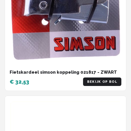
Fietskardeel simson koppeling 021817 - ZWART
€ 32,53
BEKIJK OP BOL