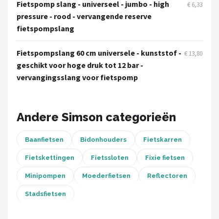
Schwalbe
Fietspomp slang - universeel - jumbo - high
€ 6,33
pressure - rood - vervangende reserve
Voltano
fietspompslang
Shimano
Fietspompslang 60 cm universele - kunststof -
€ 13,80
geschikt voor hoge druk tot 12 bar -
Cortina
vervangingsslang voor fietspomp
Alle merken →
Andere Simson categorieën
Baanfietsen
Bidonhouders
Fietskarren
Fietskettingen
Fietssloten
Fixie fietsen
Minipompen
Moederfietsen
Reflectoren
Stadsfietsen