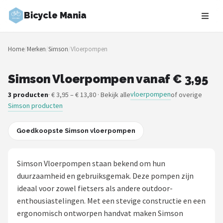
Bicycle Mania
Zoeken
Home
/
Merken
/
Simson
/
Vloerpompen
NAVIGATIE
Shop
Simson Vloerpompen vanaf € 3,95
vloerpompen
3 producten
· € 3,95 – € 13,80 · Bekijk alle
of overige
Merken
Simson producten
Blog
Goedkoopste Simson vloerpompen
Fietsroutes
Simson Vloerpompen staan bekend om hun
Kinderfietsen
duurzaamheid en gebruiksgemak. Deze pompen zijn
ideaal voor zowel fietsers als andere outdoor-
Stadsfietsen
enthousiastelingen. Met een stevige constructie en een
ergonomisch ontworpen handvat maken Simson
Elektrische fietsen