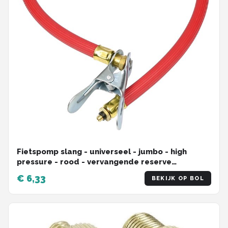
Fietspomp slang - universeel - jumbo - high
pressure - rood - vervangende reserve
fietspompslang
€ 6,33
BEKIJK OP BOL