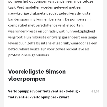
pompen het oppompen van banden een moeiteloze
taak. Veel modellen worden geleverd met een
Mountainbikes
nauwkeurige drukmeter, zodat gebruikers de juiste
bandenspanning kunnen bereiken. De pompen zijn
Shop
compatibel met verschillende ventielsoorten,
POPULAIRE MERKEN
waaronder Presta en Schrader, wat hun veelzijdigheid
vergroot. Hun robuuste ontwerp garandeert een lange
Basil
levensduur, zelfs bij intensief gebruik, waardoor ze een
betrouwbare keuze zijn voor zowel recreatieve als
Volare
professionele gebruikers.
ABUS
Voordeligste Simson
AXA
vloerpompen
New Looxs
Verloopnippel voor fietsventiel - 3-delig -
€ 3,95
fietsventiel - verloopnippel - Zwart
BBB Cycling