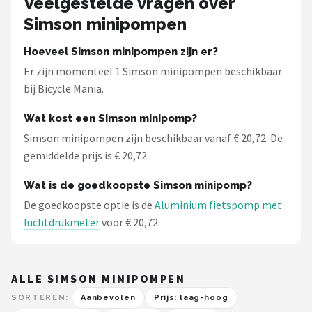
Veelgestelde vragen over
Schwalbe
Simson minipompen
Voltano
Hoeveel Simson minipompen zijn er?
Er zijn momenteel 1 Simson minipompen beschikbaar
Shimano
bij Bicycle Mania.
Cortina
Wat kost een Simson minipomp?
Simson minipompen zijn beschikbaar vanaf € 20,72. De
Alle merken →
gemiddelde prijs is € 20,72.
Wat is de goedkoopste Simson minipomp?
De goedkoopste optie is de
Aluminium fietspomp met
luchtdrukmeter
voor € 20,72.
ALLE SIMSON MINIPOMPEN
SORTEREN:
Aanbevolen
Prijs: laag-hoog