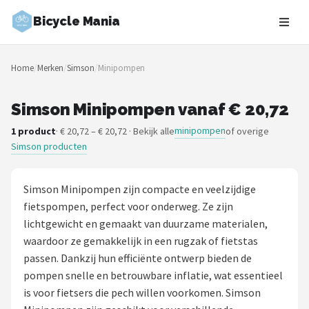
Bicycle Mania
Zoeken
Home
/
Merken
/
Simson
/
Minipompen
NAVIGATIE
Shop
Simson Minipompen vanaf € 20,72
minipompen
1 product
· € 20,72 – € 20,72 · Bekijk alle
of overige
Merken
Simson producten
Blog
Simson Minipompen zijn compacte en veelzijdige
Fietsroutes
fietspompen, perfect voor onderweg. Ze zijn
lichtgewicht en gemaakt van duurzame materialen,
Kinderfietsen
waardoor ze gemakkelijk in een rugzak of fietstas
passen. Dankzij hun efficiënte ontwerp bieden de
Stadsfietsen
pompen snelle en betrouwbare inflatie, wat essentieel
is voor fietsers die pech willen voorkomen. Simson
Elektrische fietsen