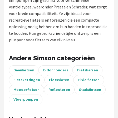
Minipompen zijn geschikt voor verschillende
ventieltypes, waaronder Presta en Schrader, wat zorgt
Mountainbikes
voor brede compatibiliteit. Ze zijn ideaal voor
recreatieve fietsers en forenzen die een compacte
Shop
oplossing nodig hebben om hun banden in topconditie
POPULAIRE MERKEN
te houden. Hun gebruiksvriendelijke ontwerp is een
pluspunt voor fietsers van elk niveau.
Basil
Volare
Andere Simson categorieën
ABUS
Baanfietsen
Bidonhouders
Fietskarren
Fietskettingen
Fietssloten
Fixie fietsen
AXA
Moederfietsen
Reflectoren
Stadsfietsen
New Looxs
Vloerpompen
BBB Cycling