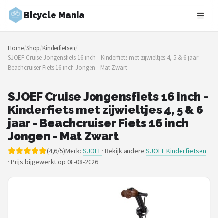
Bicycle Mania
Zoeken
Home
/
Shop
/
Kinderfietsen
/
NAVIGATIE
SJOEF Cruise Jongensfiets 16 inch - Kinderfiets met zijwieltjes 4, 5 & 6 jaar -
Beachcruiser Fiets 16 inch Jongen - Mat Zwart
Shop
Merken
SJOEF Cruise Jongensfiets 16 inch -
Kinderfiets met zijwieltjes 4, 5 & 6
Blog
jaar - Beachcruiser Fiets 16 inch
Jongen - Mat Zwart
Fietsroutes
(4,6/5)
Merk:
SJOEF
· Bekijk andere
SJOEF Kinderfietsen
·
Prijs bijgewerkt op 08-08-2026
Kinderfietsen
Stadsfietsen
Elektrische fietsen