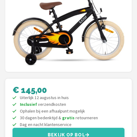
Mountainbikes
Shop
POPULAIRE MERKEN
Basil
Volare
ABUS
€ 145,00
AXA
Uiterlijk 12 augustus in huis
Inclusief
verzendkosten
New Looxs
Ophalen bij een afhaalpunt mogelijk
30 dagen bedenktijd &
gratis
retourneren
BBB Cycling
Dag en nacht klantenservice
BEKIJK OP BOL