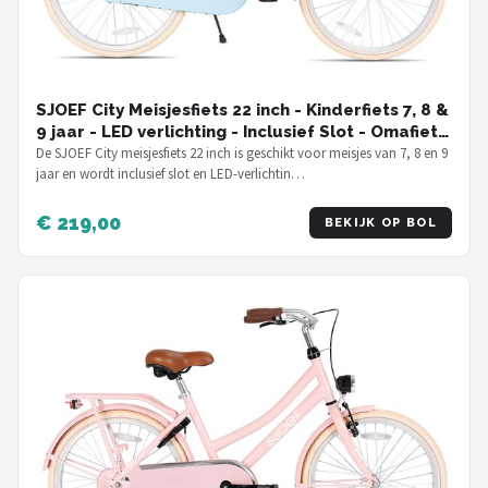
SJOEF City Meisjesfiets 22 inch - Kinderfiets 7, 8 &
9 jaar - LED verlichting - Inclusief Slot - Omafiets
22 inch - Licht Blauw
De SJOEF City meisjesfiets 22 inch is geschikt voor meisjes van 7, 8 en 9
jaar en wordt inclusief slot en LED-verlichtin…
€ 219,00
BEKIJK OP BOL