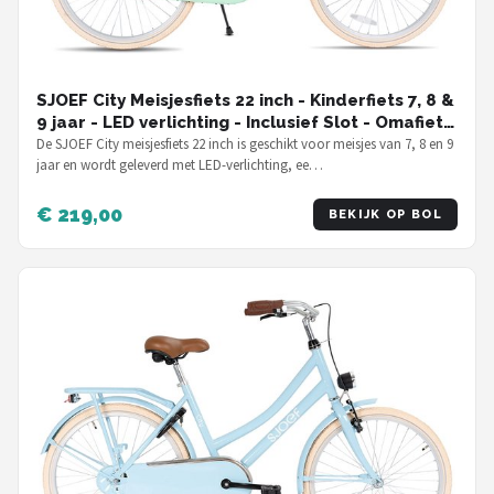
SJOEF City Meisjesfiets 22 inch - Kinderfiets 7, 8 &
9 jaar - LED verlichting - Inclusief Slot - Omafiets
22 inch - Turquoise
De SJOEF City meisjesfiets 22 inch is geschikt voor meisjes van 7, 8 en 9
jaar en wordt geleverd met LED-verlichting, ee…
€ 219,00
BEKIJK OP BOL