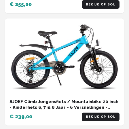
Schijfremmen - Verende voorvork - Spatborden -
€ 255,00
BEKIJK OP BOL
Kettingkast - LED verlichting - Zwart
SJOEF Climb Jongensfiets / Mountainbike 20 inch
- Kinderfiets 6, 7 & 8 Jaar - 6 Versnellingen -
Schijfremmen - Verende voorvork - Spatborden -
€ 239,00
BEKIJK OP BOL
Kettingkast - LED verlichting - Blauw