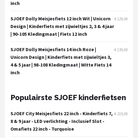
Schwalbe
inch
Voltano
SJOEF Dolly Meisjesfiets 12 inch Wit | Unicorn
€ 129,00
Design | Kinderfiets met zijwieltjes 2, 3 & 4 jaar
Shimano
| 90-105 Kledingmaat | Fiets 12 inch
Cortina
SJOEF Dolly Meisjesfiets 14 inch Roze |
€ 139,00
Unicorn Design | Kinderfiets met zijwieltjes 3,
Alle merken →
4 & 5 jaar | 98-108 Kledingmaat | Witte Fiets 14
inch
Populairste SJOEF kinderfietsen
SJOEF City Meisjesfiets 22 inch - Kinderfiets 7,
€ 219,00
8 & 9 jaar - LED verlichting - Inclusief Slot -
Omafiets 22 inch - Turquoise