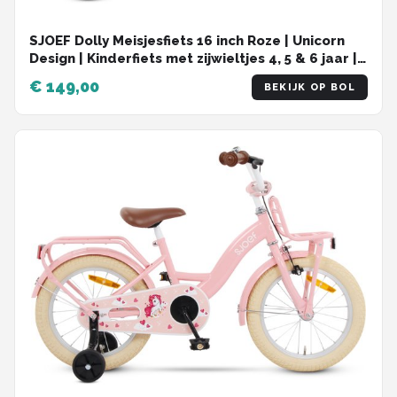
SJOEF Dolly Meisjesfiets 16 inch Roze | Unicorn
Design | Kinderfiets met zijwieltjes 4, 5 & 6 jaar |
103-118 Kledingmaat | Witte Fiets 16 inch
€ 149,00
BEKIJK OP BOL