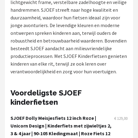
lichtgewicht frame, verstelbare zadelhoogte en veilige
handremmen. SJOEF streeft naar hoge kwaliteit en
Mountainbikes
duurzaamheid, waardoor hun fietsen ideaal zijn voor
jonge avonturiers. De levendige kleuren en moderne
Shop
ontwerpen spreken kinderen aan, terwijl ouders de
POPULAIRE MERKEN
robuustheid en betrouwbaarheid waarderen. Bovendien
besteedt SJOEF aandacht aan milieuvriendelijke
Basil
productieprocessen. Met SJOEF Kinderfietsen genieten
kinderen van elke rit, terwijl ze ook leren over
Volare
verantwoordelijkheid en zorg voor hun voertuigen.
ABUS
Voordeligste SJOEF
AXA
kinderfietsen
New Looxs
SJOEF Dolly Meisjesfiets 12 inch Roze |
€ 129,00
BBB Cycling
Unicorn Design | Kinderfiets met zijwieltjes 2,
3 & 4 jaar | 90-105 Kledingmaat | Roze Fiets 12