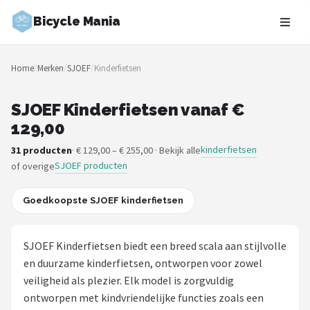
Bicycle Mania
Zoeken
Home
/
Merken
/
SJOEF
/
Kinderfietsen
NAVIGATIE
Shop
SJOEF Kinderfietsen vanaf €
129,00
Merken
kinderfietsen
31 producten
· € 129,00 – € 255,00 · Bekijk alle
SJOEF producten
of overige
Blog
Fietsroutes
Goedkoopste SJOEF kinderfietsen
Kinderfietsen
SJOEF Kinderfietsen biedt een breed scala aan stijlvolle
en duurzame kinderfietsen, ontworpen voor zowel
Stadsfietsen
veiligheid als plezier. Elk model is zorgvuldig
ontworpen met kindvriendelijke functies zoals een
Elektrische fietsen