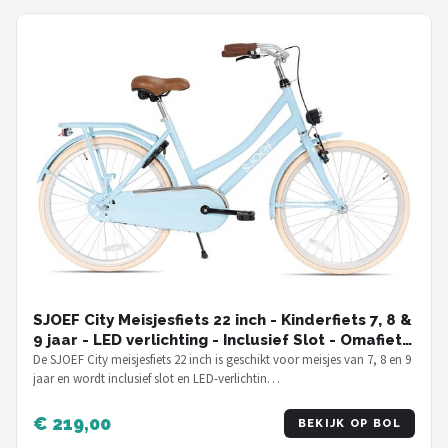
SJOEF City Meisjesfiets 22 inch - Kinderfiets 7, 8 &
9 jaar - LED verlichting - Inclusief Slot - Omafiets
22 inch - Licht Blauw
De SJOEF City meisjesfiets 22 inch is geschikt voor meisjes van 7, 8 en 9
jaar en wordt inclusief slot en LED-verlichtin…
€ 219,00
BEKIJK OP BOL