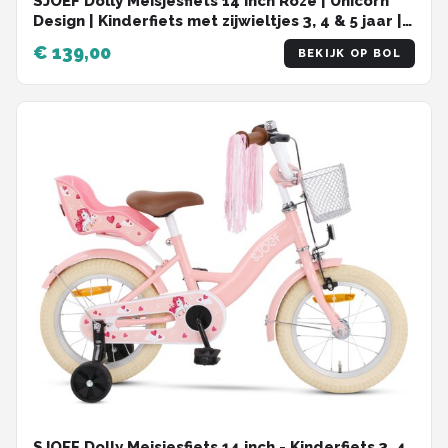
SJOEF Dolly Meisjesfiets 14 inch Roze | Unicorn
Design | Kinderfiets met zijwieltjes 3, 4 & 5 jaar |
98-108 Kledingmaat | Witte Fiets 14 inch
€ 139,00
BEKIJK OP BOL
SJOEF Dolly Meisjesfiets 14 inch - Kinderfiets 3, 4