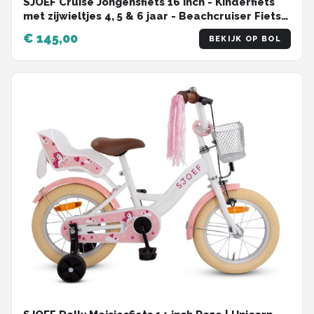
SJOEF Cruise Jongensfiets 16 inch - Kinderfiets
met zijwieltjes 4, 5 & 6 jaar - Beachcruiser Fiets
16 inch Jongen - Mat Zwart
€ 145,00
BEKIJK OP BOL