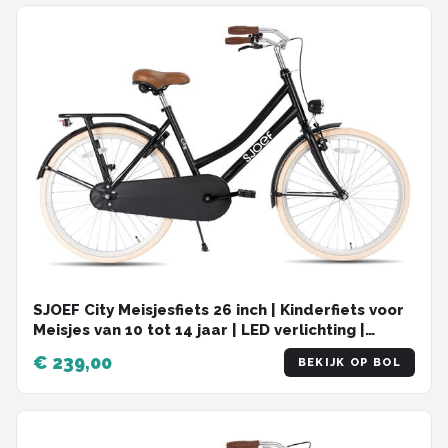
SJOEF City Meisjesfiets 26 inch | Kinderfiets voor
Meisjes van 10 tot 14 jaar | LED verlichting |
Inclusief Slot | Omafiets 26 inch | Mat Zwart
€ 239,00
BEKIJK OP BOL