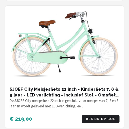
SJOEF City Meisjesfiets 22 inch - Kinderfiets 7, 8 &
9 jaar - LED verlichting - Inclusief Slot - Omafiets
22 inch - Turquoise
De SJOEF City meisjesfiets 22 inch is geschikt voor meisjes van 7, 8 en 9
jaar en wordt geleverd met LED-verlichting, ee…
€ 219,00
BEKIJK OP BOL