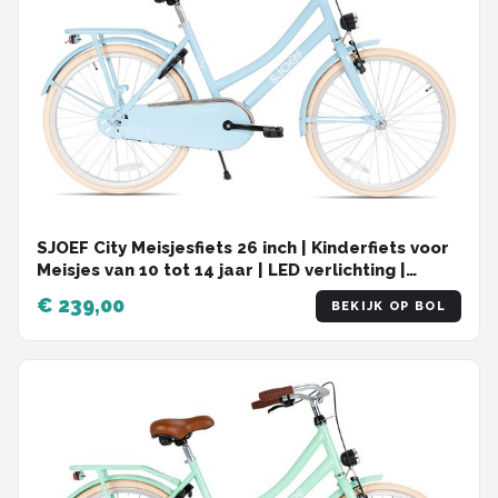
SJOEF City Meisjesfiets 26 inch | Kinderfiets voor
Meisjes van 10 tot 14 jaar | LED verlichting |
Inclusief Slot | Omafiets 26 inch | Licht Blauw
€ 239,00
BEKIJK OP BOL