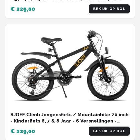
€ 229,00
BEKIJK OP BOL
SJOEF Climb Jongensfiets / Mountainbike 20 inch
- Kinderfiets 6, 7 & 8 Jaar - 6 Versnellingen -
Schijfremmen - Verende voorvork - Spatborden -
€ 229,00
BEKIJK OP BOL
Kettingkast - LED verlichting - Zwart