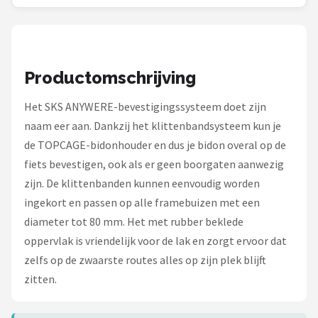
Schwalbe
Voltano
Productomschrijving
Shimano
Het SKS ANYWERE-bevestigingssysteem doet zijn
Cortina
naam eer aan. Dankzij het klittenbandsysteem kun je
Alle merken →
de TOPCAGE-bidonhouder en dus je bidon overal op de
fiets bevestigen, ook als er geen boorgaten aanwezig
zijn. De klittenbanden kunnen eenvoudig worden
ingekort en passen op alle framebuizen met een
diameter tot 80 mm. Het met rubber beklede
oppervlak is vriendelijk voor de lak en zorgt ervoor dat
zelfs op de zwaarste routes alles op zijn plek blijft
zitten.