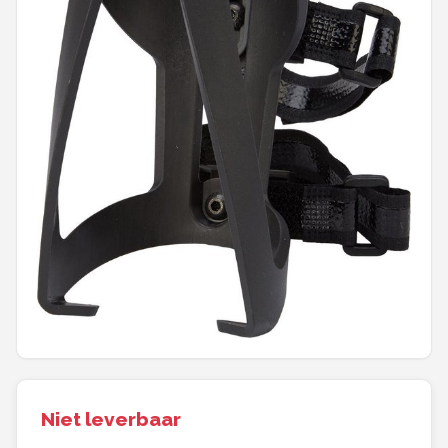
Mountainbikes
Shop
POPULAIRE MERKEN
Basil
Volare
ABUS
AXA
New Looxs
BBB Cycling
Niet leverbaar