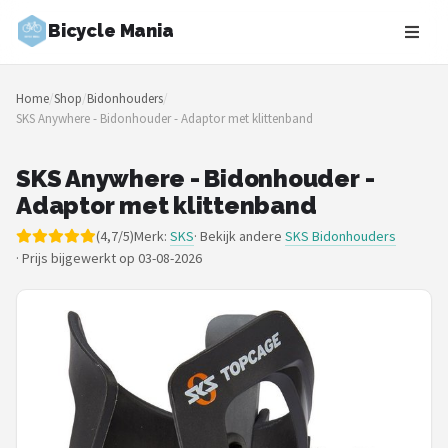
Bicycle Mania
Zoeken
Home
/
Shop
/
Bidonhouders
/
NAVIGATIE
SKS Anywhere - Bidonhouder - Adaptor met klittenband
Shop
SKS Anywhere - Bidonhouder -
Merken
Adaptor met klittenband
(4,7/5)
Merk:
SKS
· Bekijk andere
SKS Bidonhouders
Blog
·
Prijs bijgewerkt op 03-08-2026
Fietsroutes
Kinderfietsen
Stadsfietsen
Elektrische fietsen