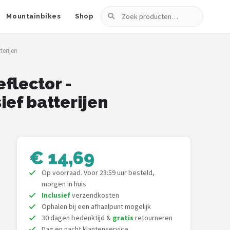
Zoeken
Mountainbikes
Shop
terijen
flector -
ief batterijen
€ 14,69
Op voorraad. Voor 23:59 uur besteld,
morgen in huis
Inclusief
verzendkosten
Ophalen bij een afhaalpunt mogelijk
30 dagen bedenktijd &
gratis
retourneren
Dag en nacht klantenservice