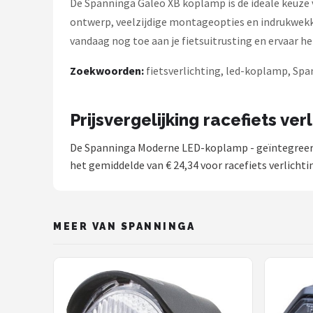
De Spanninga Galeo XB koplamp is de ideale keuze vo
ontwerp, veelzijdige montageopties en indrukwekke
vandaag nog toe aan je fietsuitrusting en ervaar het
Zoekwoorden:
fietsverlichting, led-koplamp, Span
Prijsvergelijking racefiets ver
De Spanninga Moderne LED-koplamp - geïntegreerde r
het gemiddelde van € 24,34 voor racefiets verlichtin
MEER VAN SPANNINGA