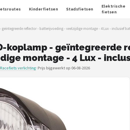
Elektrische
ietsroutes
Kinderfietsen
Stadsfietsen
fietsen
ntegreerde reflector - batterijvoeding - veelzijdige montage - 4 Lux - inclusief bat
koplamp - geïntegreerde re
jdige montage - 4 Lux - inclus
Racefiets verlichting
·
Prijs bijgewerkt op 06-08-2026