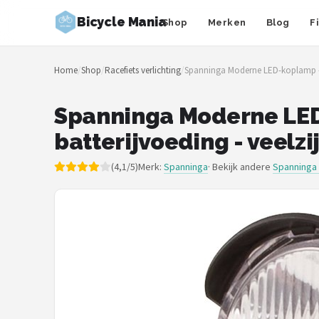
Bicycle Mania
Shop
Merken
Blog
F
Zoeken
Home
/
Shop
/
Racefiets verlichting
/
Spanninga Moderne LED-koplamp - geï
NAVIGATIE
Shop
Spanninga Moderne LED-
batterijvoeding - veelzi
Merken
(4,1/5)
Merk:
Spanninga
· Bekijk andere
Spanninga 
Blog
Fietsroutes
Kinderfietsen
Stadsfietsen
Elektrische fietsen