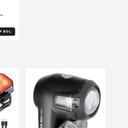
g -
P BOL