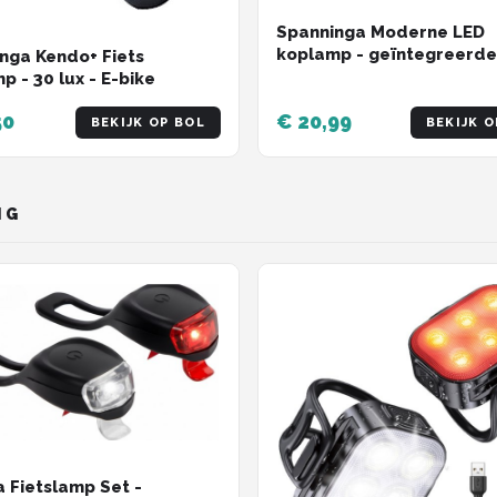
Spanninga Moderne LED
koplamp - geïntegreerde
nga Kendo+ Fiets
reflector - batterijvoedin
p - 30 lux - E-bike
zwart - veelzijdige
50
€ 20,99
montageopties
BEKIJK OP BOL
BEKIJK O
NG
 Fietslamp Set -