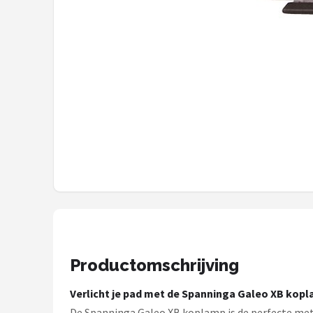
Schwalbe
Voltano
Shimano
Cortina
Alle merken →
Productomschrijving
Verlicht je pad met de Spanninga Galeo XB kopl
De Spanninga Galeo XB koplamp is de perfecte metg