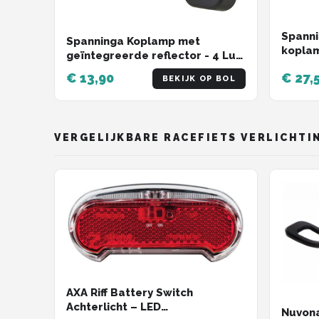
Spanni
Spanninga Koplamp met
koplam
geïntegreerde reflector - 4 Lux
- Voor naafdynamo - Inclusief
€ 13,90
€ 27,
BEKIJK OP BOL
vorkbeugel en kabel - Modern
ontwerp
VERGELIJKBARE RACEFIETS VERLICHTI
AXA Riff Battery Switch
Achterlicht – LED
Nuvona