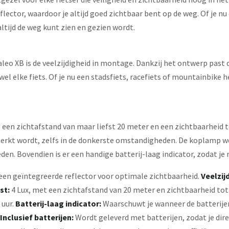
ector, waardoor je altijd goed zichtbaar bent op de weg. Of je nu 
altijd de weg kunt zien en gezien wordt.
leo XB is de veelzijdigheid in montage. Dankzij het ontwerp past
l elke fiets. Of je nu een stadsfiets, racefiets of mountainbike he
een zichtafstand van maar liefst 20 meter en een zichtbaarheid tot
erkt wordt, zelfs in de donkerste omstandigheden. De koplamp we
en. Bovendien is er een handige batterij-laag indicator, zodat je
een geïntegreerde reflector voor optimale zichtbaarheid.
Veelzij
st:
4 Lux, met een zichtafstand van 20 meter en zichtbaarheid tot 
 uur.
Batterij-laag indicator:
Waarschuwt je wanneer de batterijen 
Inclusief batterijen:
Wordt geleverd met batterijen, zodat je dire