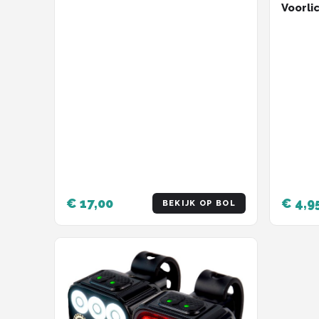
Fietsverlichting op Batterij –
Voorlic
600 m Zichtbaarheid – 50–80
Fietsl
mm Montage – Geïntegreerde
Fietsl
Reflector
€ 17,00
€ 4,9
BEKIJK OP BOL