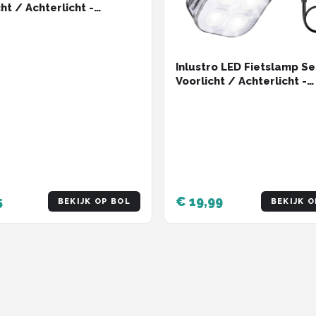
ht / Achterlicht -
ampjes Rood en Wit -
icht Koplamp
Inlustro LED Fietslamp Se
Voorlicht / Achterlicht -
Fietslampjes Rood en Wit
Fietslicht Koplamp - Wat
/ USB Oplaadbaar
5
€ 19,99
BEKIJK OP BOL
BEKIJK O