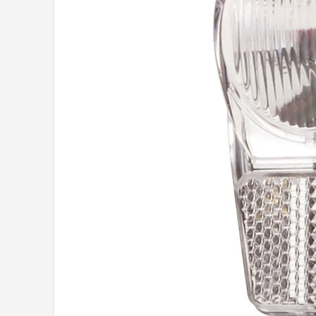
Mountainbikes
Shop
POPULAIRE MERKEN
Basil
Volare
ABUS
AXA
New Looxs
BBB Cycling