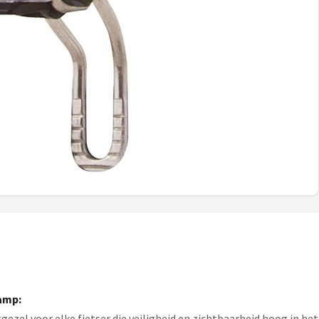
amp:
ezel voor elke fietser die veiligheid en zichtbaarheid hoog in he