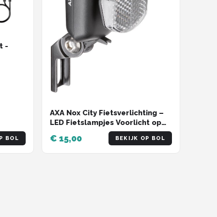
t -
 -
erdicht
AXA Nox City Fietsverlichting –
LED Fietslampjes Voorlicht op
Batterijen – Waterdicht –
€ 15,00
P BOL
BEKIJK OP BOL
Fietslicht met Reflector en
Zijzicht – Geschikt voor
Stadsfiets