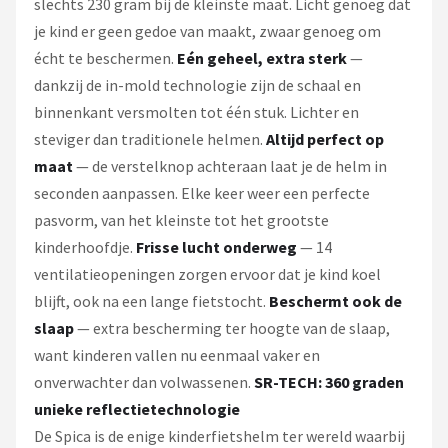
slechts 230 gram bij de kleinste maat. Licht genoeg dat
je kind er geen gedoe van maakt, zwaar genoeg om
écht te beschermen.
Eén geheel, extra sterk
—
dankzij de in-mold technologie zijn de schaal en
binnenkant versmolten tot één stuk. Lichter en
steviger dan traditionele helmen.
Altijd perfect op
maat
— de verstelknop achteraan laat je de helm in
seconden aanpassen. Elke keer weer een perfecte
pasvorm, van het kleinste tot het grootste
kinderhoofdje.
Frisse lucht onderweg
— 14
ventilatieopeningen zorgen ervoor dat je kind koel
blijft, ook na een lange fietstocht.
Beschermt ook de
slaap
— extra bescherming ter hoogte van de slaap,
want kinderen vallen nu eenmaal vaker en
onverwachter dan volwassenen.
SR-TECH: 360 graden
unieke reflectietechnologie
De Spica is de enige kinderfietshelm ter wereld waarbij