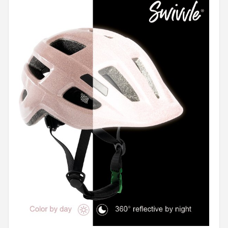
Mountainbikes
Shop
POPULAIRE MERKEN
Basil
Volare
ABUS
AXA
New Looxs
BBB Cycling