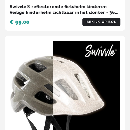
Swivvle® reflecterende fietshelm kinderen -
Veilige kinderhelm zichtbaar in het donker - 360°
reflector helm in Ocean Blue - maat S (51-54 cm)
€ 99,00
BEKIJK OP BOL
- model Spica