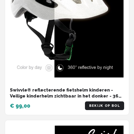
Swivvle® reflecterende fietshelm kinderen -
Veilige kinderhelm zichtbaar in het donker - 360°
reflector helm in Ivory White - maat S (51-54 cm)
€ 99,00
BEKIJK OP BOL
- model Spica