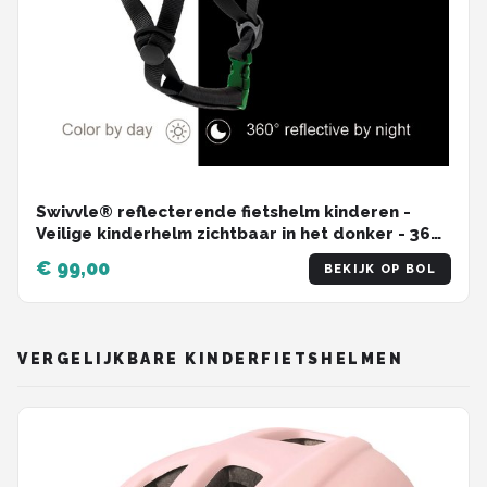
Swivvle® reflecterende fietshelm kinderen -
Veilige kinderhelm zichtbaar in het donker - 360°
reflector helm in Misty Grey - maat XS (48-50 cm)
€ 99,00
BEKIJK OP BOL
- model Spica
VERGELIJKBARE KINDERFIETSHELMEN