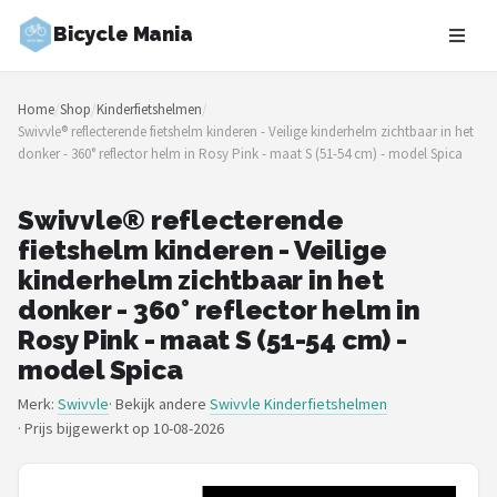
Bicycle Mania
Zoeken
Home
/
Shop
/
Kinderfietshelmen
/
NAVIGATIE
Swivvle® reflecterende fietshelm kinderen - Veilige kinderhelm zichtbaar in het
donker - 360° reflector helm in Rosy Pink - maat S (51-54 cm) - model Spica
Shop
Merken
Swivvle® reflecterende
fietshelm kinderen - Veilige
Blog
kinderhelm zichtbaar in het
donker - 360° reflector helm in
Fietsroutes
Rosy Pink - maat S (51-54 cm) -
model Spica
Kinderfietsen
Merk:
Swivvle
· Bekijk andere
Swivvle Kinderfietshelmen
·
Prijs bijgewerkt op 10-08-2026
Stadsfietsen
Elektrische fietsen