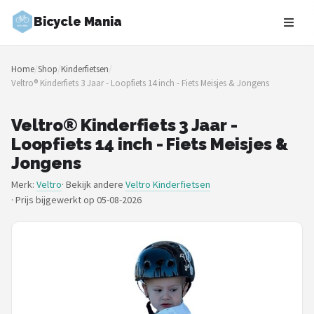
Bicycle Mania
Zoeken
Home
/
Shop
/
Kinderfietsen
/
NAVIGATIE
Veltro® Kinderfiets 3 Jaar - Loopfiets 14 inch - Fiets Meisjes & Jongens
Shop
Veltro® Kinderfiets 3 Jaar -
Merken
Loopfiets 14 inch - Fiets Meisjes &
Jongens
Blog
Merk:
Veltro
· Bekijk andere
Veltro Kinderfietsen
·
Prijs bijgewerkt op 05-08-2026
Fietsroutes
Kinderfietsen
Stadsfietsen
Elektrische fietsen