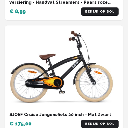
versiering - Handvat Streamers - Paars roze
blauw - 2 Stuks
€ 8,99
BEKIJK OP BOL
SJOEF Cruise Jongensfiets 20 inch - Mat Zwart
€ 175,00
BEKIJK OP BOL