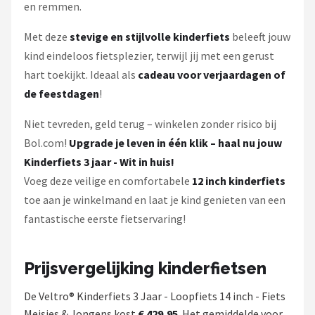
en remmen.
Met deze
stevige en stijlvolle kinderfiets
beleeft jouw
kind eindeloos fietsplezier, terwijl jij met een gerust
hart toekijkt. Ideaal als
cadeau voor verjaardagen of
de feestdagen
!
Niet tevreden, geld terug – winkelen zonder risico bij
Bol.com!
Upgrade je leven in één klik – haal nu jouw
Kinderfiets 3 jaar - Wit in huis!
Voeg deze veilige en comfortabele
12 inch kinderfiets
toe aan je winkelmand en laat je kind genieten van een
fantastische eerste fietservaring!
Prijsvergelijking kinderfietsen
De Veltro® Kinderfiets 3 Jaar - Loopfiets 14 inch - Fiets
Meisjes & Jongens kost
€ 429,95
. Het gemiddelde voor