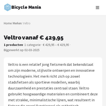
Bicycle Mania
Zoeken
Home
/
Merken
/
Veltro
NAVIGATIE
Shop
Veltro vanaf € 429,95
1 producten
· 1 categorie · € 429,95 – € 429,95 ·
Merken
Bijgewerkt op 02-03-2025
Blog
Veltro is een relatief jong fietsmerk dat bekendstaat
Fietsroutes
om zijn moderne, stijlvolle ontwerpen en innovatieve
technologieën. Het merk richt zich op zowel
Kinderfietsen
stadsfietsen als sportieve modellen, waarbij
duurzaamheid en prestaties centraal staan. Veltro
Stadsfietsen
gebruikt hoogwaardige materialen en combineert deze
met strakke, minimalistische lijnen, wat resulteert in
Elektrische fietsen
fietsen die zowel functioneel als esthetisch