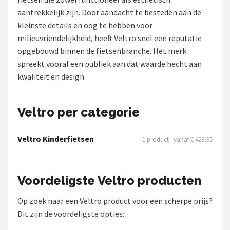
aantrekkelijk zijn. Door aandacht te besteden aan de
Mountainbikes
kleinste details en oog te hebben voor
milieuvriendelijkheid, heeft Veltro snel een reputatie
Shop
opgebouwd binnen de fietsenbranche. Het merk
POPULAIRE MERKEN
spreekt vooral een publiek aan dat waarde hecht aan
kwaliteit en design.
Basil
Volare
Veltro per categorie
ABUS
Veltro Kinderfietsen
1 product · vanaf € 429,95
AXA
Voordeligste Veltro producten
New Looxs
Op zoek naar een Veltro product voor een scherpe prijs?
BBB Cycling
Dit zijn de voordeligste opties: