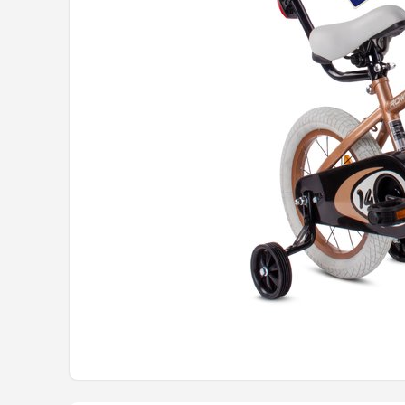
Mountainbikes
Shop
POPULAIRE MERKEN
Basil
Volare
ABUS
AXA
New Looxs
BBB Cycling