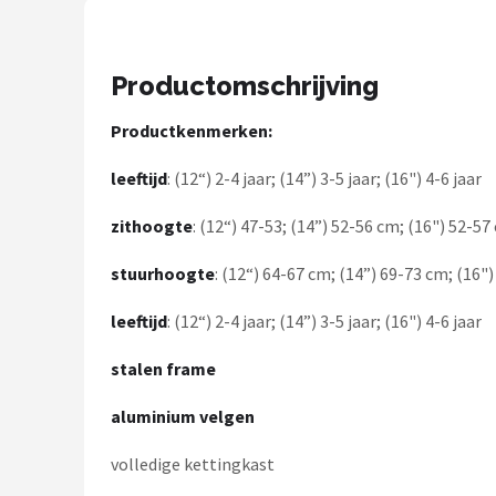
Schwalbe
Voltano
Productomschrijving
Shimano
Productkenmerken:
Cortina
leeftijd
: (12“) 2-4 jaar; (14”) 3-5 jaar; (16") 4-6 jaar
Alle merken →
zithoogte
: (12“) 47-53; (14”) 52-56 cm; (16") 52-57
stuurhoogte
: (12“) 64-67 cm; (14”) 69-73 cm; (16"
leeftijd
: (12“) 2-4 jaar; (14”) 3-5 jaar; (16") 4-6 jaar
stalen frame
aluminium velgen
volledige kettingkast