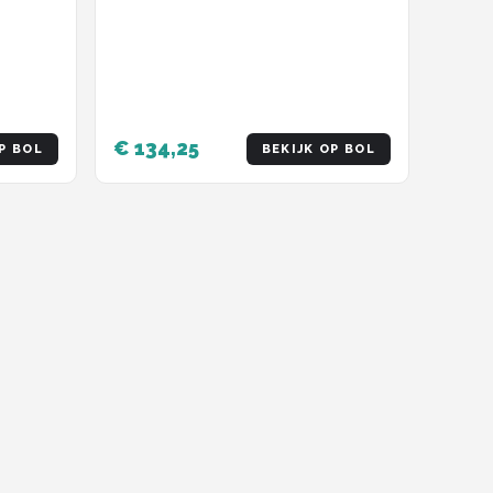
€ 134,25
P BOL
BEKIJK OP BOL