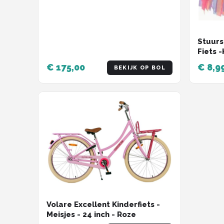
Stuurs
Fiets -
Handva
€ 175,00
€ 8,9
BEKIJK OP BOL
blauw 
Volare Excellent Kinderfiets -
Meisjes - 24 inch - Roze