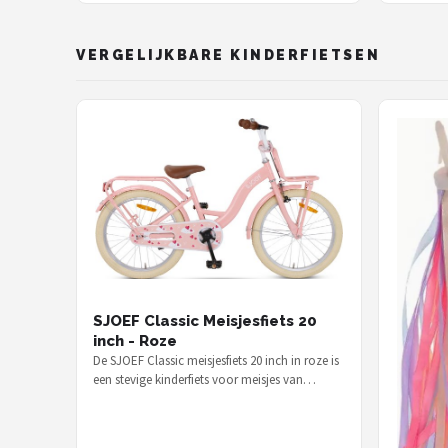
10 jaa
VERGELIJKBARE KINDERFIETSEN
SJOEF Classic Meisjesfiets 20
inch - Roze
De SJOEF Classic meisjesfiets 20 inch in roze is
een stevige kinderfiets voor meisjes van
ongeveer 6 tot 9 jaar, voor €…