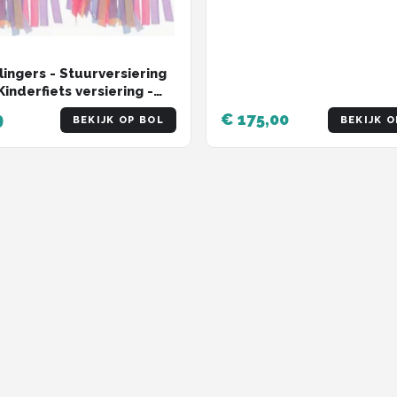
lingers - Stuurversiering
Kinderfiets versiering -
t Streamers - Paars roze
9
€ 175,00
BEKIJK OP BOL
BEKIJK O
- 2 Stuks