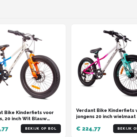
Verdant Bike Kinderfiets 
t Bike Kinderfiets voor
jongens 20 inch wielmaat
s, 20 inch Wit Blauw
kiezen uit 6 versnellingen
, wielmaat te kiezen uit 6
,77
€ 224,77
Shimano van 6 tot 10 jaar 
BEKIJK OP BOL
BEKIJK O
llingen Shimano van 6 tot
hoogte verstelbaar (Wit 