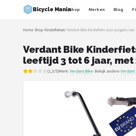
Bicycle Mania
Shop
Merken
Blog
F
Zoeken
Home
/
Shop
/
Kinderfietsen
/
Verdant Bike Kinderfiets voor jongens van 3
NAVIGATIE
Shop
Verdant Bike Kinderfiets
leeftijd 3 tot 6 jaar, m
Merken
(1,5/5)
Merk:
Verdant Bike
· Bekijk andere
Verdant 
Blog
Fietsroutes
Kinderfietsen
Stadsfietsen
Elektrische fietsen