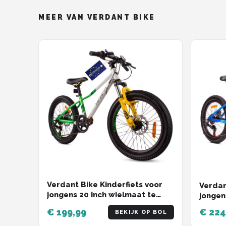
MEER VAN VERDANT BIKE
Verdant Bike Kinderfiets voor
Verdan
jongens 20 inch wielmaat te
jongen
kiezen uit 6 versnellingen
Oranje
€ 199,99
€ 224
BEKIJK OP BOL
Shimano van 6 tot 10 jaar in
versne
hoogte verstelbaar (Wit Groen)