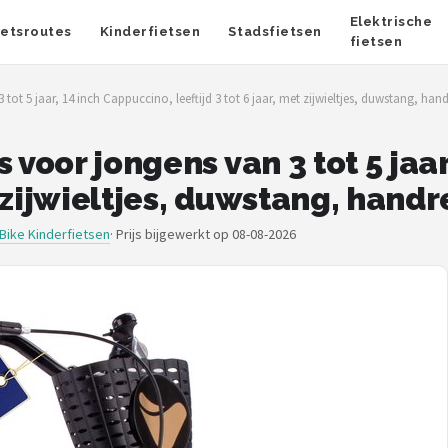
Elektrische
ietsroutes
Kinderfietsen
Stadsfietsen
fietsen
 tot 5 jaar, 14 inch Cappuccino, leeftijd 3 tot 6 jaar, met zijwieltjes, duwstang, h
 voor jongens van 3 tot 5 jaa
et zijwieltjes, duwstang, han
Bike Kinderfietsen
·
Prijs bijgewerkt op 08-08-2026