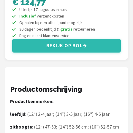
€ 124,77
Schwalbe
Uiterlijk 17 augustus in huis
Inclusief
verzendkosten
Voltano
Ophalen bij een afhaalpunt mogelijk
30 dagen bedenktijd &
gratis
retourneren
Shimano
Dag en nacht klantenservice
Cortina
BEKIJK OP BOL
Alle merken →
Productomschrijving
Productkenmerken:
leeftijd
: (12“) 2-4 jaar; (14”) 3-5 jaar; (16") 4-6 jaar
zithoogte
: (12“) 47-53; (14”) 52-56 cm; (16") 52-57 cm