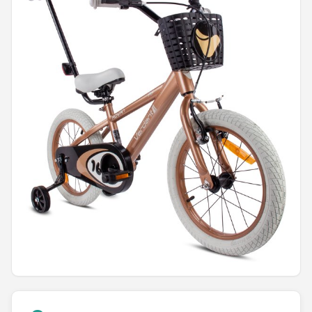
Mountainbikes
Shop
POPULAIRE MERKEN
Basil
Volare
ABUS
AXA
New Looxs
BBB Cycling