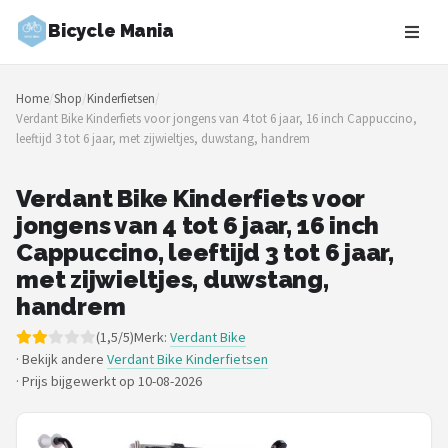
Bicycle Mania
Zoeken
Home
/
Shop
/
Kinderfietsen
/
NAVIGATIE
Verdant Bike Kinderfiets voor jongens van 4 tot 6 jaar, 16 inch Cappuccino,
leeftijd 3 tot 6 jaar, met zijwieltjes, duwstang, handrem
Shop
Merken
Verdant Bike Kinderfiets voor
jongens van 4 tot 6 jaar, 16 inch
Blog
Cappuccino, leeftijd 3 tot 6 jaar,
met zijwieltjes, duwstang,
Fietsroutes
handrem
(1,5/5)
Merk:
Verdant Bike
Kinderfietsen
· Bekijk andere
Verdant Bike Kinderfietsen
·
Prijs bijgewerkt op 10-08-2026
Stadsfietsen
Elektrische fietsen