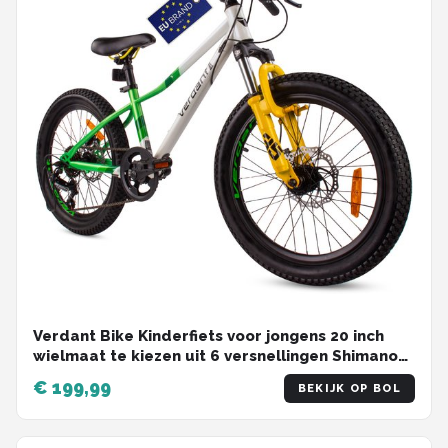
Verdant Bike Kinderfiets voor jongens 20 inch
wielmaat te kiezen uit 6 versnellingen Shimano
van 6 tot 10 jaar in hoogte verstelbaar (Wit
€ 199,99
BEKIJK OP BOL
Groen)