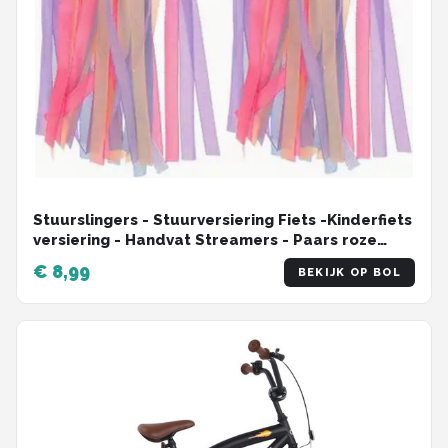
Stuurslingers - Stuurversiering Fiets -Kinderfiets
versiering - Handvat Streamers - Paars roze
blauw - 2 Stuks
€ 8,99
BEKIJK OP BOL