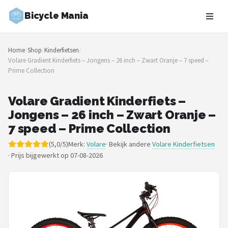
Bicycle Mania
Zoeken
Home
/
Shop
/
Kinderfietsen
/
NAVIGATIE
Volare Gradient Kinderfiets – Jongens – 26 inch – Zwart Oranje – 7 speed –
Prime Collection
Shop
Merken
Volare Gradient Kinderfiets –
Jongens – 26 inch – Zwart Oranje –
Blog
7 speed – Prime Collection
(5,0/5)
Merk:
Volare
· Bekijk andere
Volare Kinderfietsen
Fietsroutes
·
Prijs bijgewerkt op 07-08-2026
Kinderfietsen
Stadsfietsen
Elektrische fietsen