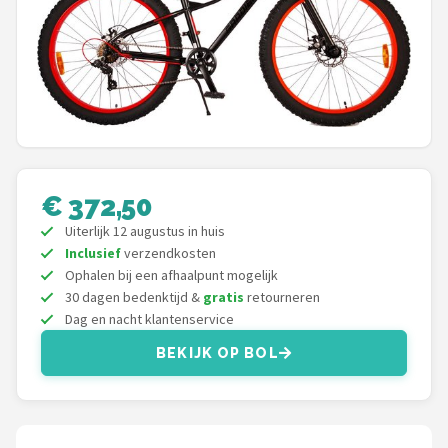
Mountainbikes
Shop
POPULAIRE MERKEN
Basil
€ 372,50
Volare
Uiterlijk 12 augustus in huis
Inclusief
verzendkosten
ABUS
Ophalen bij een afhaalpunt mogelijk
30 dagen bedenktijd &
gratis
retourneren
AXA
Dag en nacht klantenservice
BEKIJK OP BOL
New Looxs
BBB Cycling