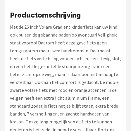
Schwalbe
Productomschrijving
Voltano
Met de 26 inch Volare Gradient kinderfiets kan uw kind
Shimano
ook buiten de gebaande paden op avontuur! Veiligheid
staat voorop! Daarom heeft deze gave fiets geen
Cortina
terugtraprem maar twee handremmen. Daarnaast
heeft de fiets verlichting voor en achter, een stevig slot,
Alle merken →
en een bel. De gekantelde stuurpen zorgt voor een
beter zicht op de weg, maar is daardoor niet in hoogte
verstelbaar. Ook aan het comfort is gedacht. De mooie
zwarte Volare fiets met rood en oranje accenten in de
velgen heeft een extra licht aluminium frame, een
standaard zodat je fiets netjes blijft staan, extra brede
banden, 7 versnellingen, en zachte handvaten van
kraton. Om zo lang mogelijk van de fiets te kunnen
genieten is het zadel in hoogte verstelbaar. Kortom: