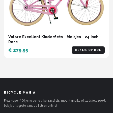
Volare Excellent Kinderfiets - Meisjes - 24 inch -
Roze
€ 279,95
BEKIJK OP BOL
BICYCLE MANIA
Fiets kopen? Of je nu een e-bike, racefiets, mountainbike of stadsfiets zoekt,
bekijk ons grote aanbod fietsen online!