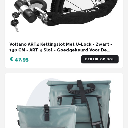
Voltano ART4 Kettingslot Met U-Lock - Zwart -
130 CM - ART 4 Slot - Goedgekeurd Voor De
Fiets, Scooter en Motor Verzekering -
€ 47,95
BEKIJK OP BOL
Scooterslot / Brommerslot / Motorslot