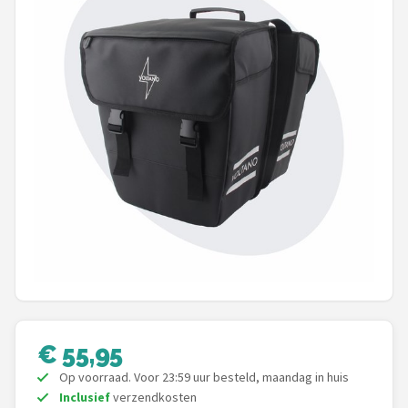
Mountainbikes
Shop
POPULAIRE MERKEN
Basil
Volare
ABUS
AXA
New Looxs
€ 55,95
BBB Cycling
Op voorraad. Voor 23:59 uur besteld, maandag in huis
Inclusief
verzendkosten