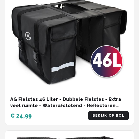
AG Fietstas 46 Liter - Dubbele Fietstas - Extra
veel ruimte - Waterafstotend - Reflectoren
fietstassen - electrische fietsen - Zwart - dubbel
€ 24,99
BEKIJK OP BOL