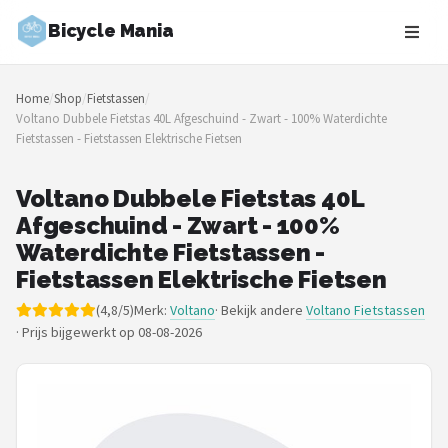
Bicycle Mania
Zoeken
Home
/
Shop
/
Fietstassen
/
NAVIGATIE
Voltano Dubbele Fietstas 40L Afgeschuind - Zwart - 100% Waterdichte
Fietstassen - Fietstassen Elektrische Fietsen
Shop
Merken
Voltano Dubbele Fietstas 40L
Afgeschuind - Zwart - 100%
Blog
Waterdichte Fietstassen -
Fietstassen Elektrische Fietsen
Fietsroutes
(4,8/5)
Merk:
Voltano
· Bekijk andere
Voltano Fietstassen
·
Prijs bijgewerkt op 08-08-2026
Kinderfietsen
Stadsfietsen
Elektrische fietsen