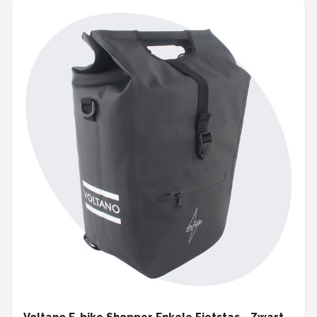
Voltano E-bike Shopper Enkele Fietstas - Zwart -