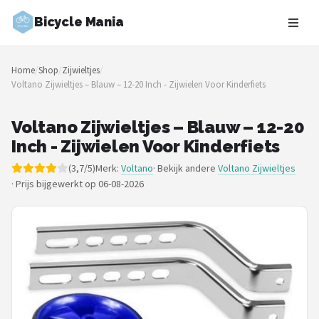
Bicycle Mania
Zoeken
Home
/
Shop
/
Zijwieltjes
/
NAVIGATIE
Voltano Zijwieltjes – Blauw – 12-20 Inch - Zijwielen Voor Kinderfiets
Shop
Voltano Zijwieltjes – Blauw – 12-20
Merken
Inch - Zijwielen Voor Kinderfiets
(3,7/5)
Merk:
Voltano
· Bekijk andere
Voltano Zijwieltjes
Blog
·
Prijs bijgewerkt op 06-08-2026
Fietsroutes
Kinderfietsen
Stadsfietsen
Elektrische fietsen