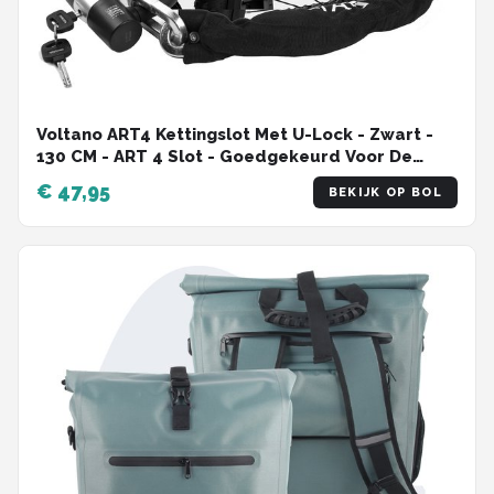
Voltano ART4 Kettingslot Met U-Lock - Zwart -
130 CM - ART 4 Slot - Goedgekeurd Voor De
Fiets, Scooter en Motor Verzekering -
€ 47,95
BEKIJK OP BOL
Scooterslot / Brommerslot / Motorslot