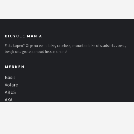
BICYCLE MANIA
Fiets kopen? Of je nu een e-bike, racefiets, mountainbike of stadsfiets zoekt,
bekijk ons grote aanbod fietsen online!
MERKEN
Basil
Volare
ABUS
AXA
New Looxs
BBB Cycling
Schwalbe
Voltano