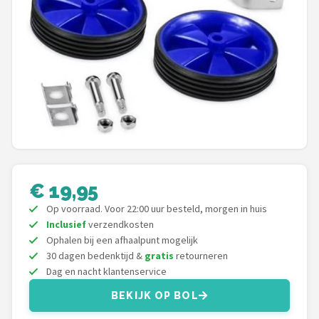
Mountainbikes
Shop
POPULAIRE MERKEN
Basil
Volare
ABUS
€ 19,95
Op voorraad. Voor 22:00 uur besteld, morgen in huis
AXA
Inclusief
verzendkosten
Ophalen bij een afhaalpunt mogelijk
New Looxs
30 dagen bedenktijd &
gratis
retourneren
Dag en nacht klantenservice
BBB Cycling
BEKIJK OP BOL