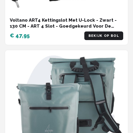
Voltano ART4 Kettingslot Met U-Lock - Zwart -
130 CM - ART 4 Slot - Goedgekeurd Voor De
Fiets, Scooter en Motor Verzekering -
€ 47,95
BEKIJK OP BOL
Scooterslot / Brommerslot / Motorslot