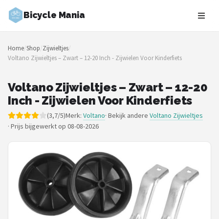
Bicycle Mania
Zoeken
Home
/
Shop
/
Zijwieltjes
/
NAVIGATIE
Voltano Zijwieltjes – Zwart – 12-20 Inch - Zijwielen Voor Kinderfiets
Shop
Voltano Zijwieltjes – Zwart – 12-20
Merken
Inch - Zijwielen Voor Kinderfiets
(3,7/5)
Merk:
Voltano
· Bekijk andere
Voltano Zijwieltjes
Blog
·
Prijs bijgewerkt op 08-08-2026
Fietsroutes
Kinderfietsen
Stadsfietsen
Elektrische fietsen