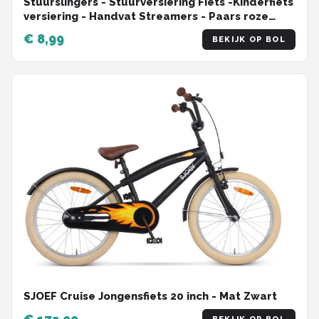
Stuurslingers - Stuurversiering Fiets -Kinderfiets
versiering - Handvat Streamers - Paars roze
blauw - 2 Stuks
€ 8,99
BEKIJK OP BOL
SJOEF Cruise Jongensfiets 20 inch - Mat Zwart