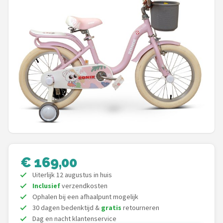
Mountainbikes
Shop
POPULAIRE MERKEN
Basil
Volare
ABUS
AXA
€ 169,00
Uiterlijk 12 augustus in huis
New Looxs
Inclusief
verzendkosten
Ophalen bij een afhaalpunt mogelijk
BBB Cycling
30 dagen bedenktijd &
gratis
retourneren
Dag en nacht klantenservice