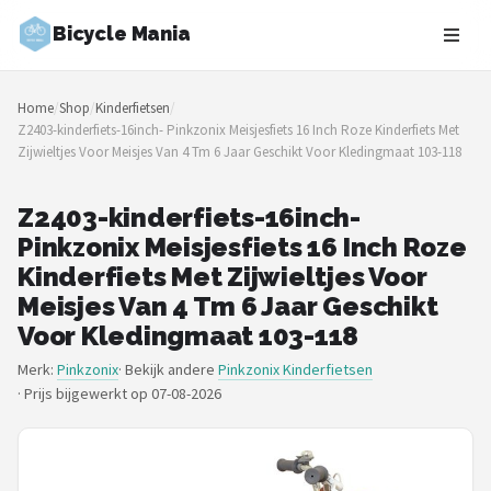
Bicycle Mania
Zoeken
Home
/
Shop
/
Kinderfietsen
/
NAVIGATIE
Z2403-kinderfiets-16inch- Pinkzonix Meisjesfiets 16 Inch Roze Kinderfiets Met
Zijwieltjes Voor Meisjes Van 4 Tm 6 Jaar Geschikt Voor Kledingmaat 103-118
Shop
Merken
Z2403-kinderfiets-16inch-
Pinkzonix Meisjesfiets 16 Inch Roze
Blog
Kinderfiets Met Zijwieltjes Voor
Meisjes Van 4 Tm 6 Jaar Geschikt
Fietsroutes
Voor Kledingmaat 103-118
Merk:
Pinkzonix
· Bekijk andere
Pinkzonix Kinderfietsen
Kinderfietsen
·
Prijs bijgewerkt op 07-08-2026
Stadsfietsen
Elektrische fietsen