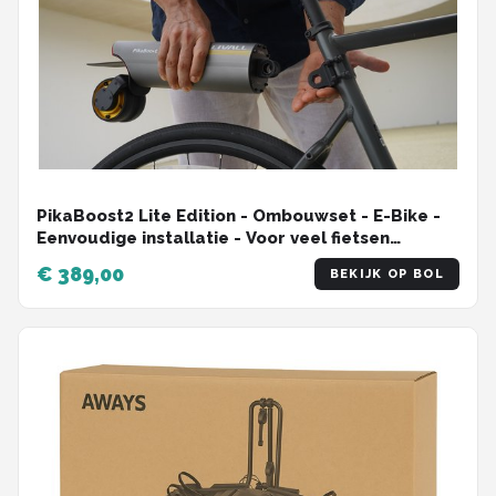
PikaBoost2 Lite Edition - Ombouwset - E-Bike -
Eenvoudige installatie - Voor veel fietsen
geschikt - Maak je fiets elekrisch
€ 389,00
BEKIJK OP BOL