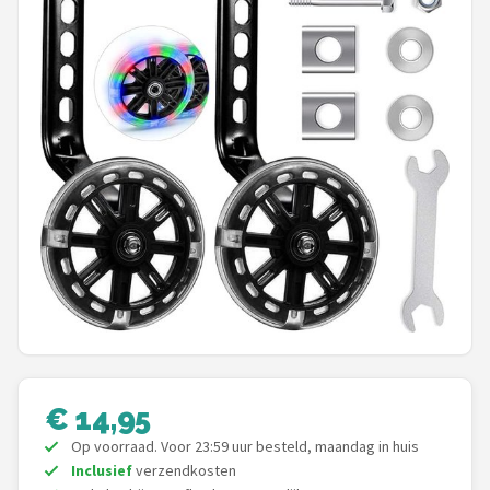
Mountainbikes
Shop
POPULAIRE MERKEN
Basil
Volare
ABUS
AXA
New Looxs
€ 14,95
BBB Cycling
Op voorraad. Voor 23:59 uur besteld, maandag in huis
Inclusief
verzendkosten