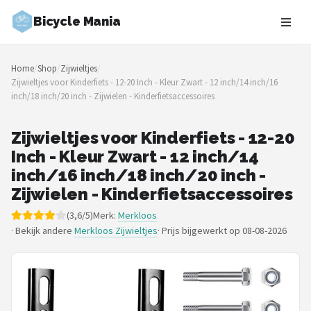
Bicycle Mania
Zoeken
Home
/
Shop
/
Zijwieltjes
/
NAVIGATIE
Zijwieltjes voor Kinderfiets - 12-20 Inch - Kleur Zwart - 12 inch/14 inch/16
inch/18 inch/20 inch - Zijwielen - Kinderfietsaccessoires
Shop
Merken
Zijwieltjes voor Kinderfiets - 12-20
Inch - Kleur Zwart - 12 inch/14
Blog
inch/16 inch/18 inch/20 inch -
Zijwielen - Kinderfietsaccessoires
Fietsroutes
(3,6/5)
Merk:
Merkloos
· Bekijk andere
Merkloos Zijwieltjes
·
Prijs bijgewerkt op 08-08-2026
Kinderfietsen
Stadsfietsen
Elektrische fietsen