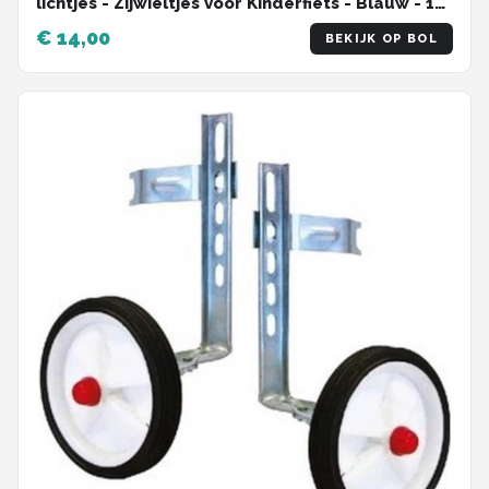
lichtjes - Zijwieltjes voor Kinderfiets - Blauw - 12
inch/14 inch/16 inch/18 inch/20 inch - Zijwielen
€ 14,00
BEKIJK OP BOL
- Kinderfietsaccessoires