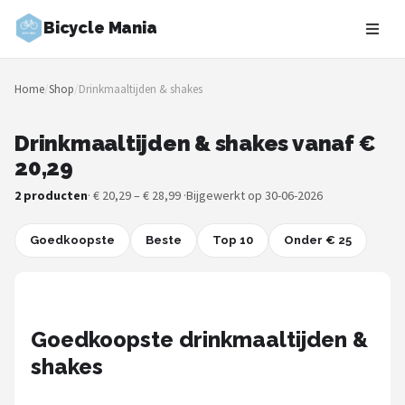
Bicycle Mania
Zoeken
Home
/
Shop
/
Drinkmaaltijden & shakes
NAVIGATIE
Shop
Drinkmaaltijden & shakes vanaf €
20,29
Merken
2 producten
· € 20,29 – € 28,99 ·
Bijgewerkt op 30-06-2026
Blog
Goedkoopste
Beste
Top 10
Onder € 25
Fietsroutes
Kinderfietsen
Goedkoopste drinkmaaltijden &
Stadsfietsen
shakes
Elektrische fietsen