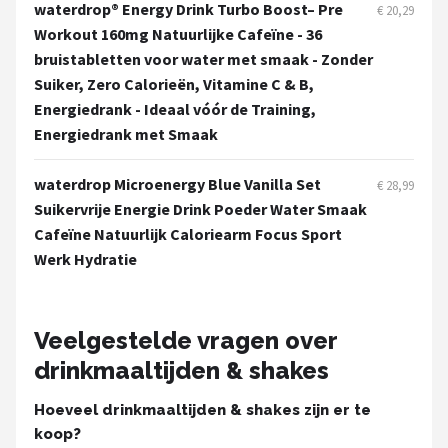
waterdrop® Energy Drink Turbo Boost– Pre
€ 20,29
Workout 160mg Natuurlijke Cafeïne - 36
Mountainbikes
bruistabletten voor water met smaak - Zonder
Suiker, Zero Calorieën, Vitamine C & B,
Shop
Energiedrank - Ideaal vóór de Training,
POPULAIRE MERKEN
Energiedrank met Smaak
Basil
waterdrop Microenergy Blue Vanilla Set
€ 28,99
Suikervrije Energie Drink Poeder Water Smaak
Volare
Cafeïne Natuurlijk Caloriearm Focus Sport
Werk Hydratie
ABUS
AXA
Veelgestelde vragen over
New Looxs
drinkmaaltijden & shakes
BBB Cycling
Hoeveel drinkmaaltijden & shakes zijn er te
koop?