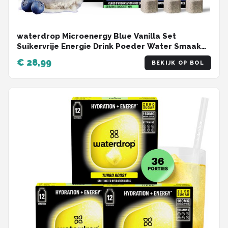
waterdrop Microenergy Blue Vanilla Set
Suikervrije Energie Drink Poeder Water Smaak
Cafeïne Natuurlijk Caloriearm Focus Sport Werk
€ 28,99
BEKIJK OP BOL
Hydratie