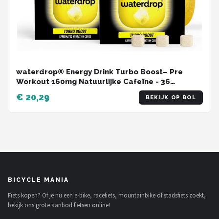
waterdrop® Energy Drink Turbo Boost– Pre
Workout 160mg Natuurlijke Cafeïne - 36
bruistabletten voor water met smaak - Zonder
€ 20,29
BEKIJK OP BOL
Suiker, Zero Calorieën, Vitamine C & B,
Energiedrank - Ideaal vóór de Training,
Energiedrank met Smaak
BICYCLE MANIA
Fiets kopen? Of je nu een e-bike, racefiets, mountainbike of stadsfiets zoekt,
bekijk ons grote aanbod fietsen online!