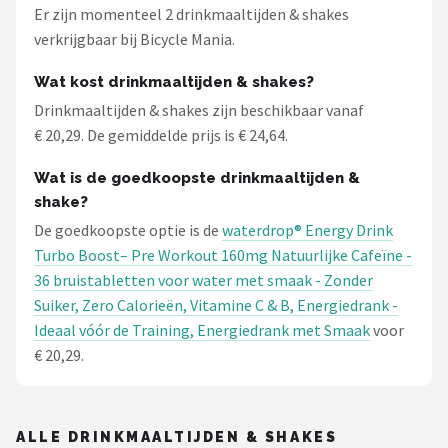
Schwalbe
Er zijn momenteel 2 drinkmaaltijden & shakes
verkrijgbaar bij Bicycle Mania.
Voltano
Wat kost drinkmaaltijden & shakes?
Shimano
Drinkmaaltijden & shakes zijn beschikbaar vanaf
€ 20,29. De gemiddelde prijs is € 24,64.
Cortina
Wat is de goedkoopste drinkmaaltijden &
shake?
Alle merken →
De goedkoopste optie is de
waterdrop® Energy Drink
Turbo Boost– Pre Workout 160mg Natuurlijke Cafeïne -
36 bruistabletten voor water met smaak - Zonder
Suiker, Zero Calorieën, Vitamine C & B, Energiedrank -
Ideaal vóór de Training, Energiedrank met Smaak
voor
€ 20,29.
ALLE DRINKMAALTIJDEN & SHAKES