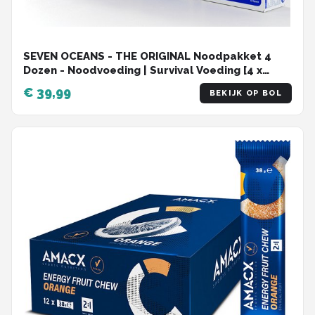
SEVEN OCEANS - THE ORIGINAL Noodpakket 4
Dozen - Noodvoeding | Survival Voeding [4 x
500g] + extra vitaminen Energierijke outdoor
€ 39,99
BEKIJK OP BOL
noodrantsoenen I Prepper en Survival voeding |
2500 Calorieën | Extreem lang houdbare
noodvoorraad