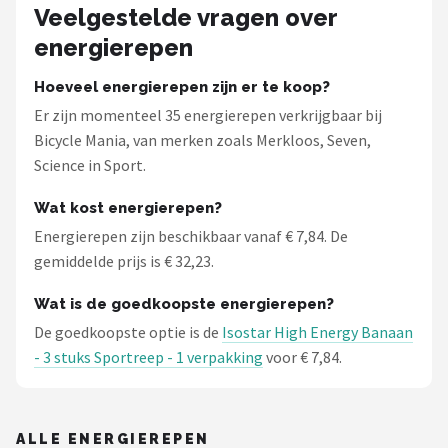
Schwalbe
Veelgestelde vragen over
energierepen
Voltano
Hoeveel energierepen zijn er te koop?
Shimano
Er zijn momenteel 35 energierepen verkrijgbaar bij
Bicycle Mania, van merken zoals Merkloos, Seven,
Cortina
Science in Sport.
Alle merken →
Wat kost energierepen?
Energierepen zijn beschikbaar vanaf € 7,84. De
gemiddelde prijs is € 32,23.
Wat is de goedkoopste energierepen?
De goedkoopste optie is de
Isostar High Energy Banaan
- 3 stuks Sportreep - 1 verpakking
voor € 7,84.
ALLE ENERGIEREPEN