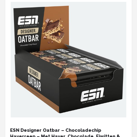
ESN Designer Oatbar – Chocoladechip
Haverreep – Met Haver, Chocolade, Eiwitten &