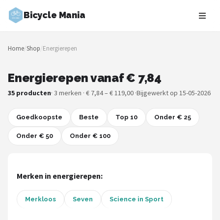
Bicycle Mania
Zoeken
Home
/
Shop
/
Energierepen
NAVIGATIE
Shop
Energierepen vanaf € 7,84
35 producten
· 3 merken · € 7,84 – € 119,00 ·
Bijgewerkt op 15-05-2026
Merken
Goedkoopste
Blog
Beste
Top 10
Onder € 25
Onder € 50
Onder € 100
Fietsroutes
Kinderfietsen
Merken in energierepen:
Stadsfietsen
Merkloos
Seven
Science in Sport
Elektrische fietsen