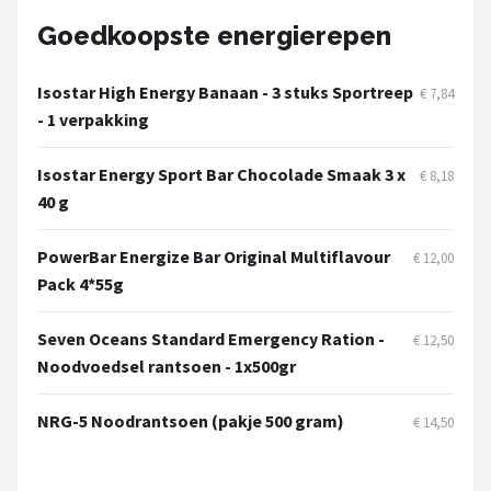
Goedkoopste energierepen
Mountainbikes
Isostar High Energy Banaan - 3 stuks Sportreep
Shop
€ 7,84
- 1 verpakking
POPULAIRE MERKEN
Isostar Energy Sport Bar Chocolade Smaak 3 x
Basil
€ 8,18
40 g
Volare
PowerBar Energize Bar Original Multiflavour
€ 12,00
Pack 4*55g
ABUS
AXA
Seven Oceans Standard Emergency Ration -
€ 12,50
Noodvoedsel rantsoen - 1x500gr
New Looxs
NRG-5 Noodrantsoen (pakje 500 gram)
€ 14,50
BBB Cycling