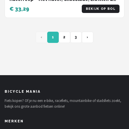
Complexe Koolhydraten – Energie & Spierherstel
€ 33,29
BEKIJK OP BOL
– 100g
‹
1
2
3
›
BICYCLE MANIA
Fiets kopen? Of je nu een e-bike, racefiets, mountainbike of stadsfiets zoekt,
bekijk ons grote aanbod fietsen online!
MERKEN