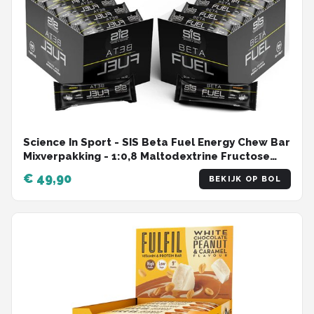
Science In Sport - SIS Beta Fuel Energy Chew Bar
Mixverpakking - 1:0,8 Maltodextrine Fructose
verhouding - Energierepen/Energiereep zonder
€ 49,90
BEKIJK OP BOL
coating - 10x Orange & 10x Lemon Smaak - 20 x
60 gram