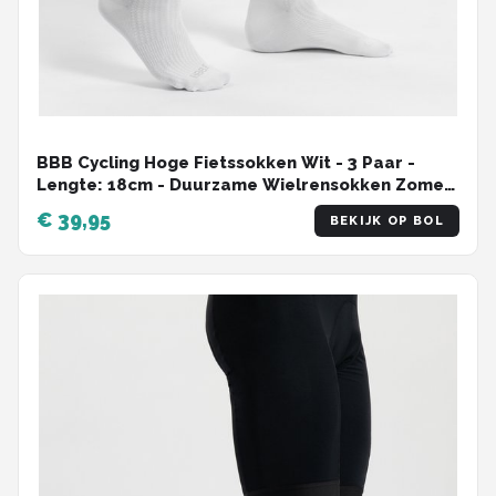
BBB Cycling Hoge Fietssokken Wit - 3 Paar -
Lengte: 18cm - Duurzame Wielrensokken Zomer
- Maat 44/49 - Fietssokken Heren en Dames -
€ 39,95
BEKIJK OP BOL
Ecofeet BSO-22