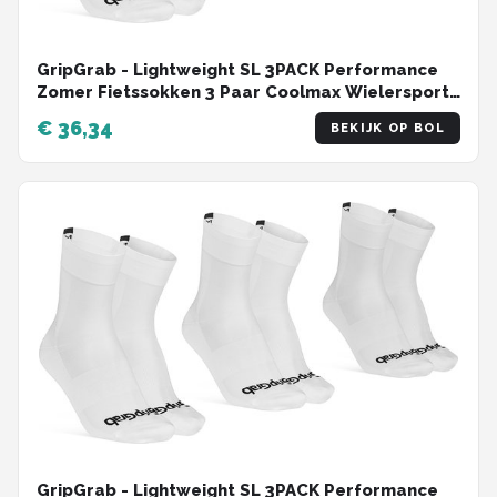
GripGrab - Lightweight SL 3PACK Performance
Zomer Fietssokken 3 Paar Coolmax Wielersport
Sokken Regular Cut - Wit - Unisex - Maat M (41-
€ 36,34
BEKIJK OP BOL
44)
GripGrab - Lightweight SL 3PACK Performance