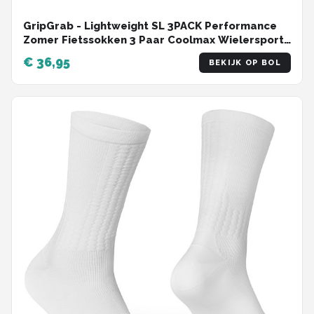
GripGrab - Lightweight SL 3PACK Performance
Zomer Fietssokken 3 Paar Coolmax Wielersport
Sokken Regular Cut - Zwart - Unisex - Maat XS
€ 36,95
BEKIJK OP BOL
(35-38)