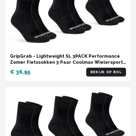
GripGrab - Lightweight SL 3PACK Performance
Zomer Fietssokken 3 Paar Coolmax Wielersport
Sokken Regular Cut - Zwart - Unisex - Maat M
€ 36,95
BEKIJK OP BOL
(41-44)