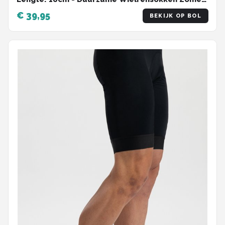
- Maat 39/43 - Fietssokken Heren en Dames -
€ 39,95
BEKIJK OP BOL
Ecofeet BSO-22