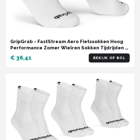
GripGrab - FastStream Aero Fietssokken Hoog
Performance Zomer Wielren Sokken Tijdrijden -
Unisex - Wit - Maat S (38-41)
€ 36,41
BEKIJK OP BOL