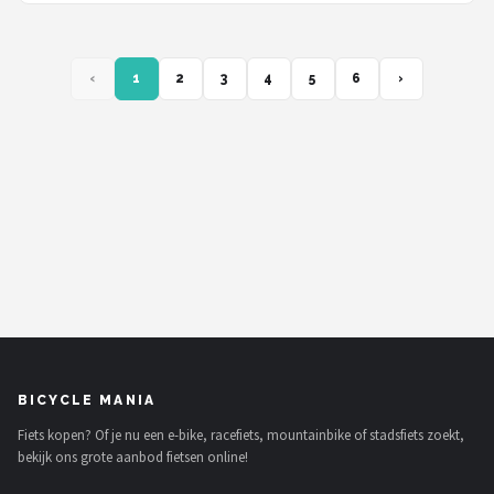
‹
1
2
3
4
5
6
›
BICYCLE MANIA
Fiets kopen? Of je nu een e-bike, racefiets, mountainbike of stadsfiets zoekt,
bekijk ons grote aanbod fietsen online!