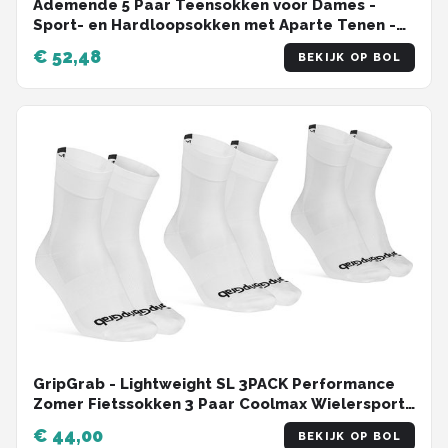
Ademende 5 Paar Teensokken voor Dames -
Sport- en Hardloopsokken met Aparte Tenen -
Zweetabsorberend en Geschikt voor Alle
€ 52,48
BEKIJK OP BOL
Seizoenen
GripGrab - Lightweight SL 3PACK Performance
Zomer Fietssokken 3 Paar Coolmax Wielersport
Sokken Regular Cut - Wit - Unisex - Maat S (38-
€ 44,00
BEKIJK OP BOL
41)