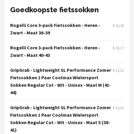
Goedkoopste fietssokken
Mountainbikes
Rogelli Core 3-pack Fietssokken - Heren -
Shop
€ 10,16
Zwart - Maat 36-39
POPULAIRE MERKEN
Rogelli Core 3-pack Fietssokken - Heren -
Basil
€ 10,17
Zwart - Maat 40-43
Volare
GripGrab - Lightweight SL Performance Zomer
€ 13,51
Fietssokken 1 Paar Coolmax Wielersport
ABUS
Sokken Regular Cut - Wit - Unisex - Maat M (41-
AXA
44)
New Looxs
GripGrab - Lightweight SL Performance Zomer
€ 13,51
Fietssokken 1 Paar Coolmax Wielersport
BBB Cycling
Sokken Regular Cut - Wit - Unisex - Maat S (38-
41)