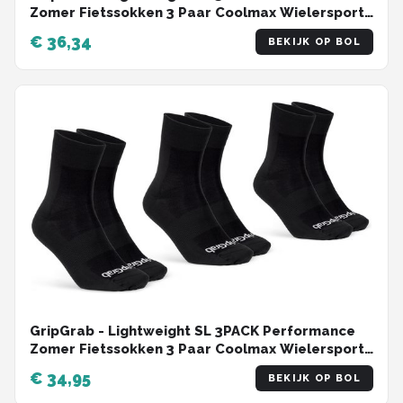
Zomer Fietssokken 3 Paar Coolmax Wielersport
Sokken Regular Cut - Wit - Unisex - Maat L (44-
€ 36,34
BEKIJK OP BOL
47)
GripGrab - Lightweight SL 3PACK Performance
Zomer Fietssokken 3 Paar Coolmax Wielersport
Sokken Regular Cut - Zwart - Unisex - Maat L
€ 34,95
BEKIJK OP BOL
(44-47)