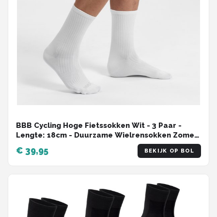
BBB Cycling Hoge Fietssokken Wit - 3 Paar -
Lengte: 18cm - Duurzame Wielrensokken Zomer
- Maat 35/28 - Fietssokken Heren en Dames -
€ 39,95
BEKIJK OP BOL
Ecofeet BSO-22