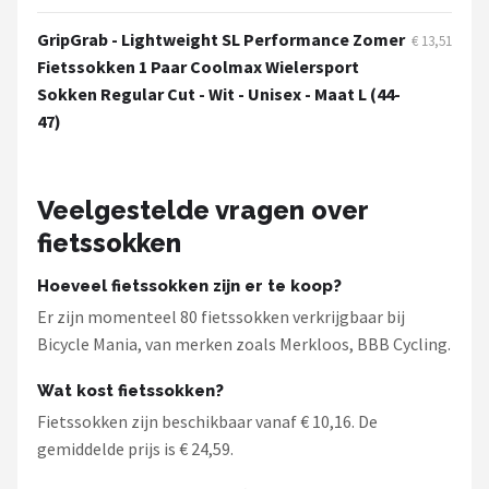
Schwalbe
GripGrab - Lightweight SL Performance Zomer
€ 13,51
Voltano
Fietssokken 1 Paar Coolmax Wielersport
Sokken Regular Cut - Wit - Unisex - Maat L (44-
Shimano
47)
Cortina
Veelgestelde vragen over
Alle merken →
fietssokken
Hoeveel fietssokken zijn er te koop?
Er zijn momenteel 80 fietssokken verkrijgbaar bij
Bicycle Mania, van merken zoals Merkloos, BBB Cycling.
Wat kost fietssokken?
Fietssokken zijn beschikbaar vanaf € 10,16. De
gemiddelde prijs is € 24,59.