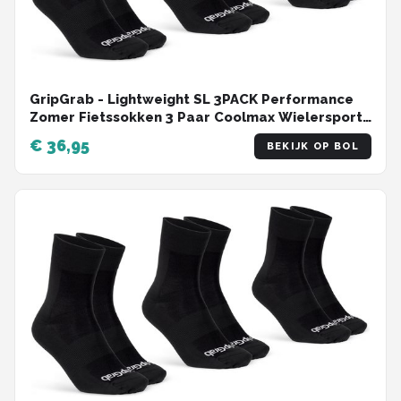
GripGrab - Lightweight SL 3PACK Performance
Zomer Fietssokken 3 Paar Coolmax Wielersport
Sokken Regular Cut - Zwart - Unisex - Maat S
€ 36,95
BEKIJK OP BOL
(38-41)