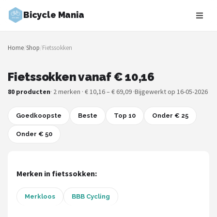
Bicycle Mania
Zoeken
Home
/
Shop
/
Fietssokken
NAVIGATIE
Shop
Fietssokken vanaf € 10,16
80 producten
· 2 merken · € 10,16 – € 69,09 ·
Bijgewerkt op 16-05-2026
Merken
Goedkoopste
Blog
Beste
Top 10
Onder € 25
Onder € 50
Fietsroutes
Kinderfietsen
Merken in fietssokken:
Stadsfietsen
Merkloos
BBB Cycling
Elektrische fietsen