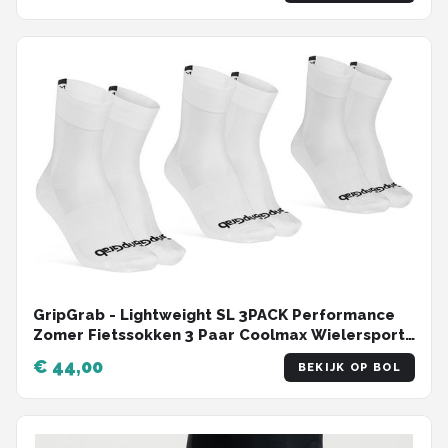
GripGrab - Lightweight SL 3PACK Performance
Zomer Fietssokken 3 Paar Coolmax Wielersport
Sokken Regular Cut - Wit - Unisex - Maat XS (35-
€ 44,00
BEKIJK OP BOL
38)