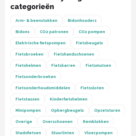
Schwalbe
categorieën
Voltano
Arm- & beenstukken
Bidonhouders
Shimano
Bidons
CO2 patronen
CO2 pompen
Elektrische fietspompen
Fietsbeugels
Cortina
Fietsbroeken
Fietshandschoenen
Alle merken →
Fietshelmen
Fietskarren
Fietsmutsen
Fietsonderbroeken
Fietsonderhoudsmiddelen
Fietssloten
Fietstassen
Kinderfietshelmen
Minipompen
Opbergbeugels
Opzetsturen
Overige
Overschoenen
Remblokken
Stadsfietsen
Stuurlinten
Vloerpompen