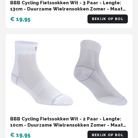
BBB Cycling Fietssokken Wit - 3 Paar - Lengte:
13cm - Duurzame Wielrensokken Zomer - Maat
44/47 - Fietssokken Heren en Dames -
€ 19,95
BEKIJK OP BOL
CombiFeet BSO-20
BBB Cycling Fietssokken Wit - 2 Paar - Lengte:
10cm - Duurzame Wielrensokken Zomer - Maat
35/38 - Fietssokken Heren en Dames -
€ 19,95
BEKIJK OP BOL
CombiFeet BSO-06