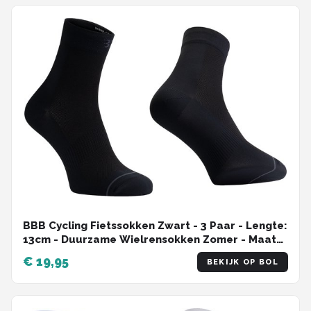
BBB Cycling Fietssokken Zwart - 3 Paar - Lengte:
13cm - Duurzame Wielrensokken Zomer - Maat
44/47 - Fietssokken Heren en Dames -
€ 19,95
BEKIJK OP BOL
CombiFeet BSO-20