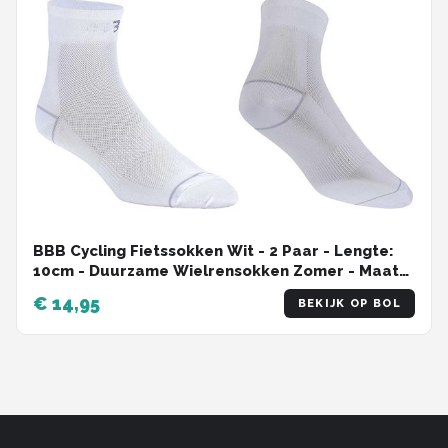
BBB Cycling Fietssokken Wit - 2 Paar - Lengte:
10cm - Duurzame Wielrensokken Zomer - Maat
44/47 - Fietssokken Heren en Dames -
€ 14,95
BEKIJK OP BOL
CombiFeet BSO-06