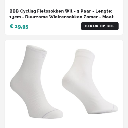
BBB Cycling Fietssokken Wit - 3 Paar - Lengte:
13cm - Duurzame Wielrensokken Zomer - Maat
39/43 - Fietssokken Heren en Dames -
€ 19,95
BEKIJK OP BOL
CombiFeet BSO-20