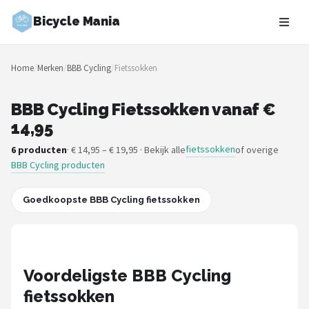
Bicycle Mania
Zoeken
Home
/
Merken
/
BBB Cycling
/
Fietssokken
NAVIGATIE
Shop
BBB Cycling Fietssokken vanaf €
14,95
Merken
fietssokken
6 producten
· € 14,95 – € 19,95 · Bekijk alle
of overige
BBB Cycling producten
Blog
Fietsroutes
Goedkoopste BBB Cycling fietssokken
Kinderfietsen
Stadsfietsen
Voordeligste BBB Cycling
fietssokken
Elektrische fietsen