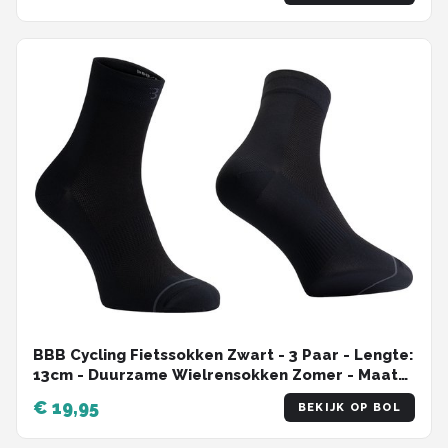
BBB Cycling Fietssokken Zwart - 3 Paar - Lengte:
13cm - Duurzame Wielrensokken Zomer - Maat
39/43 - Fietssokken Heren en Dames -
€ 19,95
BEKIJK OP BOL
CombiFeet BSO-20