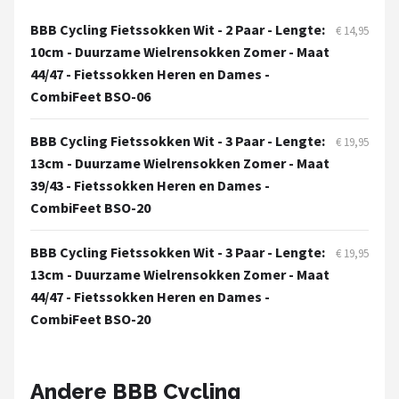
BBB Cycling Fietssokken Wit - 2 Paar - Lengte:
€ 14,95
Mountainbikes
10cm - Duurzame Wielrensokken Zomer - Maat
44/47 - Fietssokken Heren en Dames -
Shop
CombiFeet BSO-06
POPULAIRE MERKEN
BBB Cycling Fietssokken Wit - 3 Paar - Lengte:
Basil
€ 19,95
13cm - Duurzame Wielrensokken Zomer - Maat
39/43 - Fietssokken Heren en Dames -
Volare
CombiFeet BSO-20
ABUS
BBB Cycling Fietssokken Wit - 3 Paar - Lengte:
€ 19,95
13cm - Duurzame Wielrensokken Zomer - Maat
AXA
44/47 - Fietssokken Heren en Dames -
New Looxs
CombiFeet BSO-20
BBB Cycling
Andere BBB Cycling