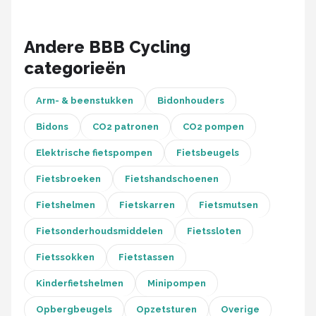
Schwalbe
Voltano
Andere BBB Cycling
categorieën
Shimano
Arm- & beenstukken
Bidonhouders
Cortina
Bidons
CO2 patronen
CO2 pompen
Alle merken →
Elektrische fietspompen
Fietsbeugels
Fietsbroeken
Fietshandschoenen
Fietshelmen
Fietskarren
Fietsmutsen
Fietsonderhoudsmiddelen
Fietssloten
Fietssokken
Fietstassen
Kinderfietshelmen
Minipompen
Opbergbeugels
Opzetsturen
Overige