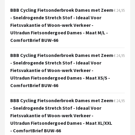
BBB Cycling Fietsonderbroek Dames met Zeem
€ 24,95
Mountainbikes
- Sneldrogende Stretch Stof - Ideaal Voor
Fietsvakantie of Woon-werk Verkeer -
Shop
Ultradun Fietsondergoed Dames - Maat M/L -
POPULAIRE MERKEN
ComfortBrief BUW-66
Basil
BBB Cycling Fietsonderbroek Dames met Zeem
€ 24,95
- Sneldrogende Stretch Stof - Ideaal Voor
Volare
Fietsvakantie of Woon-werk Verkeer -
Ultradun Fietsondergoed Dames - Maat XS/S -
ABUS
ComfortBrief BUW-66
AXA
BBB Cycling Fietsonderbroek Dames met Zeem
€ 24,95
New Looxs
- Sneldrogende Stretch Stof - Ideaal Voor
Fietsvakantie of Woon-werk Verkeer -
BBB Cycling
Ultradun Fietsondergoed Dames - Maat XL/XXL
- ComfortBrief BUW-66