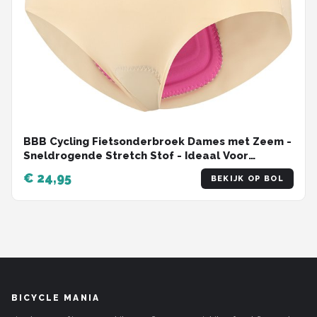
BBB Cycling Fietsonderbroek Dames met Zeem -
Sneldrogende Stretch Stof - Ideaal Voor
Fietsvakantie of Woon-werk Verkeer - Ultradun
€ 24,95
BEKIJK OP BOL
Fietsondergoed Dames - Maat XL/XXL -
ComfortBrief BUW-66
BICYCLE MANIA