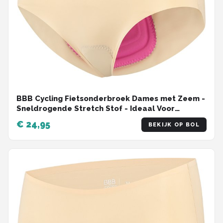
BBB Cycling Fietsonderbroek Dames met Zeem -
Sneldrogende Stretch Stof - Ideaal Voor
Fietsvakantie of Woon-werk Verkeer - Ultradun
€ 24,95
BEKIJK OP BOL
Fietsondergoed Dames - Maat XS/S -
ComfortBrief BUW-66