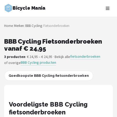
Bicycle Mania
Zoeken
Home
/
Merken
/
BBB Cycling
/
Fietsonderbroeken
NAVIGATIE
Shop
BBB Cycling Fietsonderbroeken
vanaf € 24,95
Merken
fietsonderbroeken
3 producten
· € 24,95 – € 24,95 · Bekijk alle
BBB Cycling producten
of overige
Blog
Fietsroutes
Goedkoopste BBB Cycling fietsonderbroeken
Kinderfietsen
Stadsfietsen
Voordeligste BBB Cycling
fietsonderbroeken
Elektrische fietsen