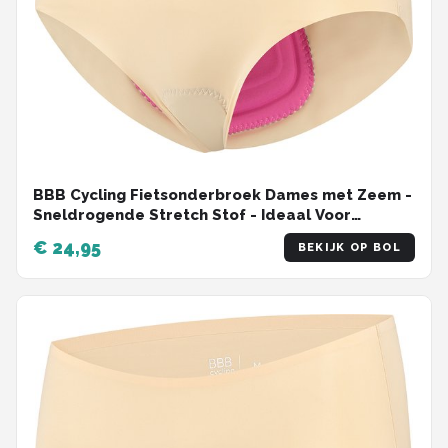
BBB Cycling Fietsonderbroek Dames met Zeem -
Sneldrogende Stretch Stof - Ideaal Voor
Fietsvakantie of Woon-werk Verkeer - Ultradun
€ 24,95
BEKIJK OP BOL
Fietsondergoed Dames - Maat M/L -
ComfortBrief BUW-66