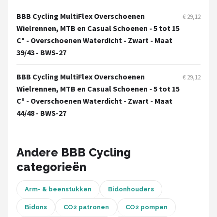
BBB Cycling MultiFlex Overschoenen
€ 29,12
Mountainbikes
Wielrennen, MTB en Casual Schoenen - 5 tot 15
Cº - Overschoenen Waterdicht - Zwart - Maat
Shop
39/43 - BWS-27
POPULAIRE MERKEN
BBB Cycling MultiFlex Overschoenen
Basil
€ 29,12
Wielrennen, MTB en Casual Schoenen - 5 tot 15
Cº - Overschoenen Waterdicht - Zwart - Maat
Volare
44/48 - BWS-27
ABUS
AXA
Andere BBB Cycling
categorieën
New Looxs
Arm- & beenstukken
Bidonhouders
BBB Cycling
Bidons
CO2 patronen
CO2 pompen