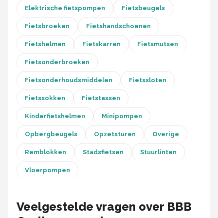
Schwalbe
Elektrische fietspompen
Fietsbeugels
Voltano
Fietsbroeken
Fietshandschoenen
Fietshelmen
Fietskarren
Fietsmutsen
Shimano
Fietsonderbroeken
Cortina
Fietsonderhoudsmiddelen
Fietssloten
Alle merken →
Fietssokken
Fietstassen
Kinderfietshelmen
Minipompen
Opbergbeugels
Opzetsturen
Overige
Remblokken
Stadsfietsen
Stuurlinten
Vloerpompen
Veelgestelde vragen over BBB