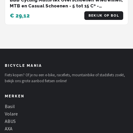
BBB Cycling MultiFlex Overschoenen Wielrennen,
MTB en Casual Schoenen - 5 tot 15 Cº -
Overschoenen Waterdicht - Zwart - Maat 44/48
€ 29,12
BEKIJK OP BOL
- BWS-27
BICYCLE MANIA
Fiets kopen? Of je nu een e-bike, racefiets, mountainbike of stadsfiets zoekt,
bekijk ons grote aanbod fietsen online!
MERKEN
Basil
Volare
ABUS
AXA