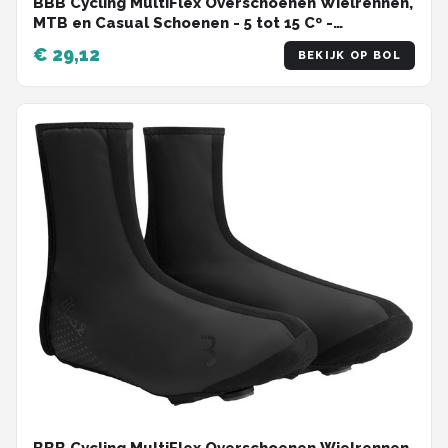
BBB Cycling MultiFlex Overschoenen Wielrennen,
MTB en Casual Schoenen - 5 tot 15 Cº -
Overschoenen Waterdicht - Zwart - Maat 39/43
€ 29,12
BEKIJK OP BOL
- BWS-27