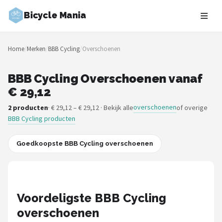
Bicycle Mania
Zoeken
Home
/
Merken
/
BBB Cycling
/
Overschoenen
NAVIGATIE
Shop
BBB Cycling Overschoenen vanaf
€ 29,12
Merken
overschoenen
2 producten
· € 29,12 – € 29,12 · Bekijk alle
of overige
BBB Cycling producten
Blog
Fietsroutes
Goedkoopste BBB Cycling overschoenen
Kinderfietsen
Stadsfietsen
Voordeligste BBB Cycling
overschoenen
Elektrische fietsen