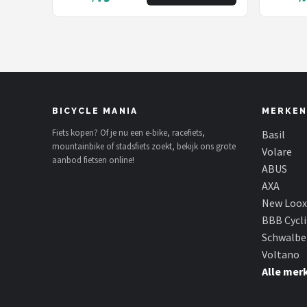
BICYCLE MANIA
MERKEN
Fiets kopen? Of je nu een e-bike, racefiets,
Basil
mountainbike of stadsfiets zoekt, bekijk ons grote
Volare
aanbod fietsen online!
ABUS
AXA
New Loox
BBB Cycl
Schwalbe
Voltano
Alle mer