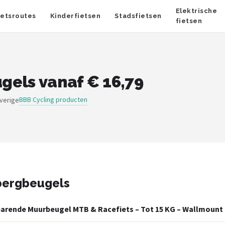
Elektrische
ietsroutes
Kinderfietsen
Stadsfietsen
fietsen
els vanaf € 16,79
BBB Cycling producten
overige
bergbeugels
arende Muurbeugel MTB & Racefiets – Tot 15 KG – Wallmount 