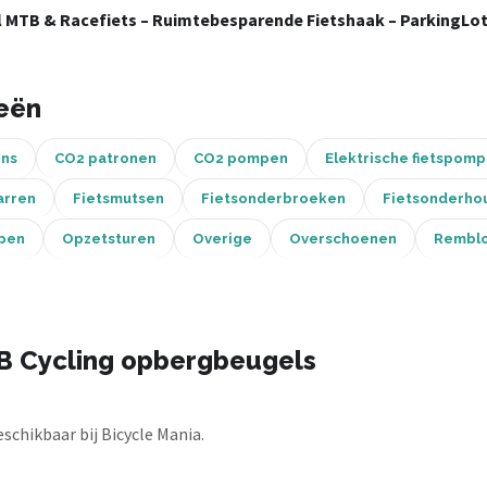
MTB & Racefiets – Ruimtebesparende Fietshaak – ParkingLot
eën
ons
CO2 patronen
CO2 pompen
Elektrische fietspom
arren
Fietsmutsen
Fietsonderbroeken
Fietsonderho
pen
Opzetsturen
Overige
Overschoenen
Rembl
B Cycling opbergbeugels
chikbaar bij Bicycle Mania.