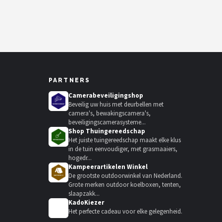
PARTNERS
Camerabeveiligingshop
Beveilig uw huis met deurbellen met
camera's, bewakingscamera's,
beveiligingscamerasysteme...
Shop Thuingereedschap
Het juiste tuingereedschap maakt elke klus
in de tuin eenvoudiger, met grasmaaiers,
hogedr...
Kampeerartikelen Winkel
De grootste outdoorwinkel van Nederland.
Grote merken outdoor koelboxen, tenten,
slaapzakk...
KadoKiezer
🎁
Het perfecte cadeau voor elke gelegenheid.