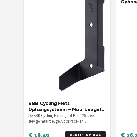
Ophan
Ruimt
MTB & 
Wallmo
BBB Cycling Fiets
Ophangsysteem – Muurbeugel
MTB & Racefiets –
De BBB Cycling ParkingLot BTL-126 is een
stevige muurbeugel voor race- en
Ruimtebesparende Fietshaak –
mountainbikes tot 20 kg, geschikt voor
ParkingLot - BTL-126
banden…
€ 18,49
€ 16,
BEKIJK OP BOL