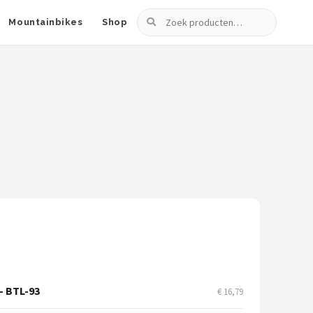
Zoeken
Mountainbikes
Shop
- BTL-93
€ 16,79