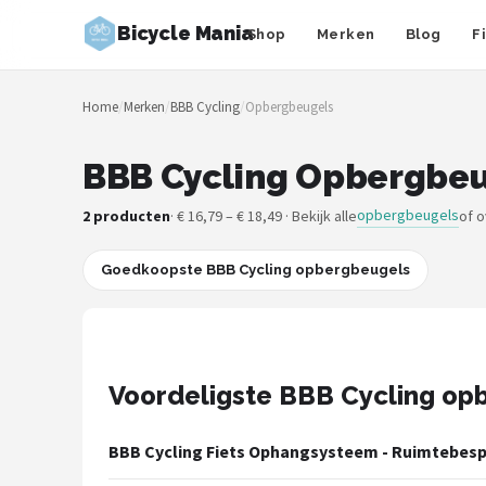
Bicycle Mania
Shop
Merken
Blog
F
Zoeken
Home
/
Merken
/
BBB Cycling
/
Opbergbeugels
NAVIGATIE
Shop
BBB Cycling Opbergbeug
Merken
opbergbeugels
2 producten
· € 16,79 – € 18,49 · Bekijk alle
of 
Blog
Goedkoopste BBB Cycling opbergbeugels
Fietsroutes
Kinderfietsen
Voordeligste BBB Cycling op
Stadsfietsen
BBB Cycling Fiets Ophangsysteem - Ruimtebesp
Elektrische fietsen