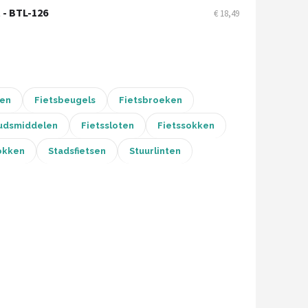
 - BTL-126
€ 18,49
pen
Fietsbeugels
Fietsbroeken
udsmiddelen
Fietssloten
Fietssokken
okken
Stadsfietsen
Stuurlinten