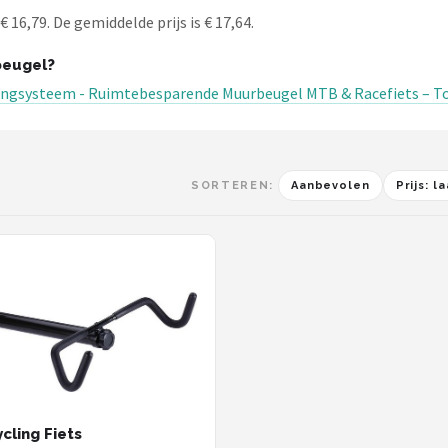
16,79. De gemiddelde prijs is € 17,64.
beugel?
angsysteem - Ruimtebesparende Muurbeugel MTB & Racefiets – To
SORTEREN:
Aanbevolen
Prijs: 
cling Fiets