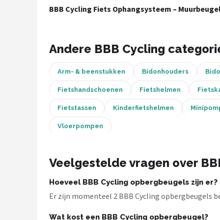
BBB Cycling Fiets Ophangsysteem – Muurbeugel 
Mountainbikes
Shop
Andere BBB Cycling categori
POPULAIRE MERKEN
Arm- & beenstukken
Bidonhouders
Bid
Basil
Fietshandschoenen
Fietshelmen
Fietsk
Volare
Fietstassen
Kinderfietshelmen
Minipom
ABUS
Vloerpompen
AXA
Veelgestelde vragen over BB
New Looxs
Hoeveel BBB Cycling opbergbeugels zijn er?
Er zijn momenteel 2 BBB Cycling opbergbeugels bes
BBB Cycling
Wat kost een BBB Cycling opbergbeugel?