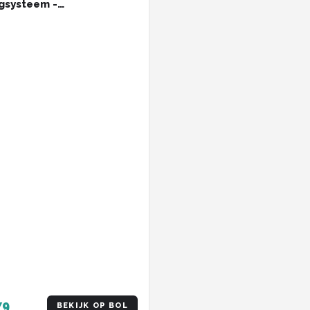
gsysteem -
ebesparende Muurbeugel
Racefiets – Tot 15 KG –
unt - BTL-93
79
BEKIJK OP BOL