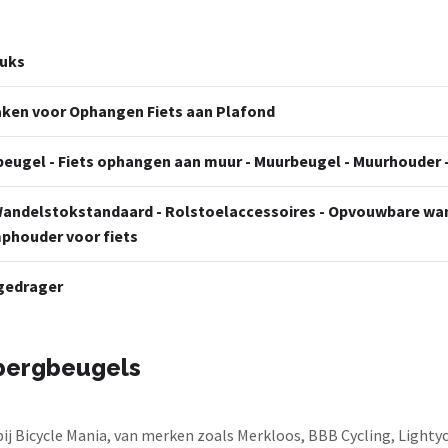
tuks
aken voor Ophangen Fiets aan Plafond
ugel - Fiets ophangen aan muur - Muurbeugel - Muurhouder -
andelstokstandaard - Rolstoelaccessoires - Opvouwbare wan
phouder voor fiets
agedrager
bergbeugels
ij Bicycle Mania, van merken zoals Merkloos, BBB Cycling, Lightyo