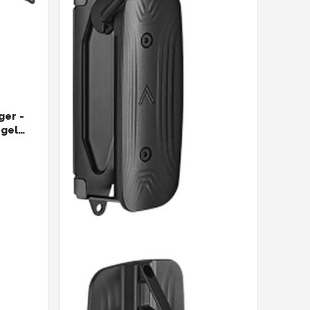
ger -
gel
ysteem