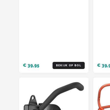
€ 39,95
€ 39,
BEKIJK OP BOL