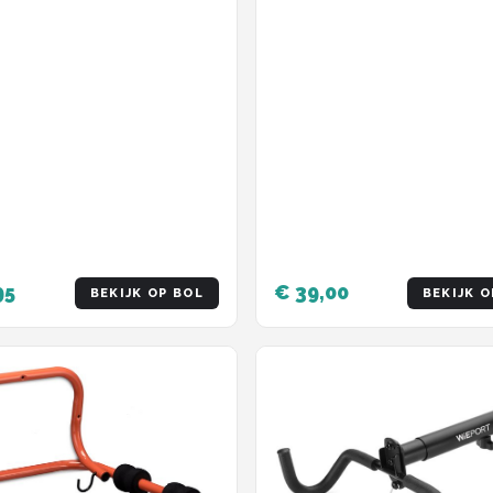
95
€ 39,00
BEKIJK OP BOL
BEKIJK O