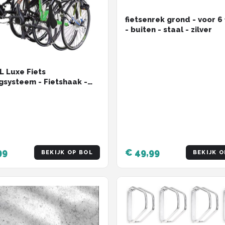
fietsenrek grond - voor 6 
- buiten - staal - zilver
 Luxe Fiets
systeem - Fietshaak -
Ophangbeugel -
ugel Fiets - Fietsenrek -
eugel
99
€ 49,99
BEKIJK OP BOL
BEKIJK O