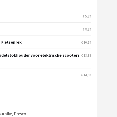
€ 5,99
€ 8,39
 Fietsenrek
€ 10,19
delstokhouder voor elektrische scooters
€ 13,98
€ 14,00
urbike, Dresco.