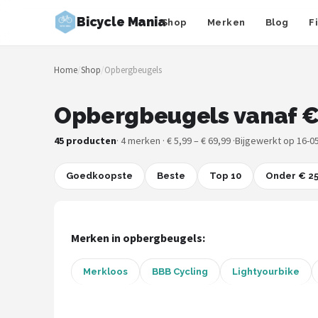
Bicycle Mania
Shop
Merken
Blog
F
Zoeken
Home
/
Shop
/
Opbergbeugels
NAVIGATIE
Shop
Opbergbeugels vanaf €
Merken
45 producten
· 4 merken · € 5,99 – € 69,99 ·
Bijgewerkt op 16-0
Blog
Goedkoopste
Beste
Top 10
Onder € 2
Fietsroutes
Merken in opbergbeugels:
Kinderfietsen
Merkloos
BBB Cycling
Lightyourbike
Stadsfietsen
Elektrische fietsen