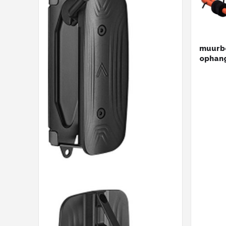
muurbe
ophang
inklapb