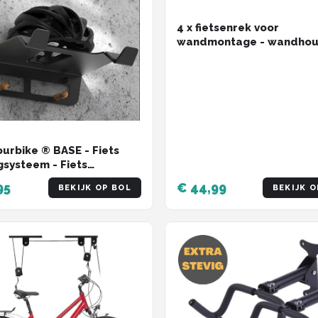
4 x fietsenrek voor
wandmontage - wandho
voor elk 1 fiets - verstelb
ourbike ® BASE - Fiets
systeem - Fiets
beugel - Fiets
95
€ 44,99
BEKIJK OP BOL
BEKIJK O
ugel - Fiets
gsysteem muurbeugel -