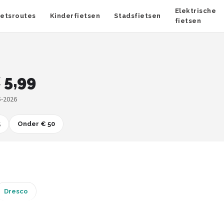
Elektrische
ietsroutes
Kinderfietsen
Stadsfietsen
fietsen
 5,99
5-2026
5
Onder € 50
Dresco