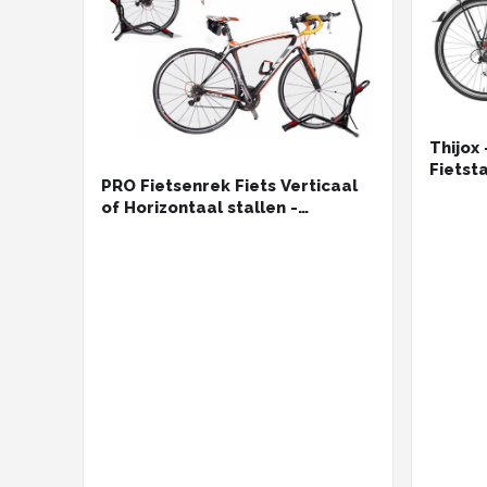
Thijox 
Fietst
PRO Fietsenrek Fiets Verticaal
Garage
of Horizontaal stallen -
Ruimte
Universeel Fietsrek standaard
Zwart
voor 1 Fiets - Fietsenstalling