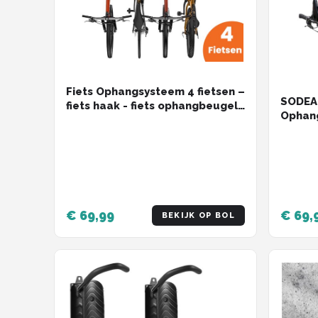
Fiets Ophangsysteem 4 fietsen –
SODEAL
fiets haak - fiets ophangbeugel
Ophang
- fiets Muurbeugel - fietsenrek -
Fiets 
tot 160kg
Muurbe
Fietsb
€ 69,99
€ 69,
BEKIJK OP BOL