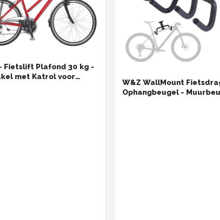
- Fietslift Plafond 30 kg -
akel met Katrol voor
W&Z WallMount Fietsdra
 en Kelder tot 4 m Hoog,
Ophangbeugel - Muurbeu
besparend en Handig,
fiets - Fietsbeugel -
opbergbeugel - ophangs
- 2 stuks