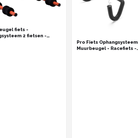
ugel fiets -
systeem 2 fietsen -
aar - tot 30 kg - staal
Pro Fiets Ophangsysteem
Muurbeugel - Racefiets -
Mountainbike - Max 30kg 
Wieport