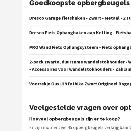
Goedkoopste opbergbeugels
Mountainbikes
Dresco Garage fietshaken - Zwart - Metaal - 2 s
Shop
Dresco Fiets Ophanghaken aan Ketting - Fietsh
POPULAIRE MERKEN
Basil
PRO Wand Fiets Ophangsysteem - Fiets ophangbe
Volare
2-pack zwarte, duurzame wandelstokhouder - W
- Accessoires voor wandelstokhouders - Zaklam
ABUS
Voorrekje Ouxi H9 Fatbike Zwart Origineel Bag
AXA
New Looxs
Veelgestelde vragen over op
BBB Cycling
Hoeveel opbergbeugels zijn er te koop?
Er zijn momenteel 45 opbergbeugels verkrijgbaar b