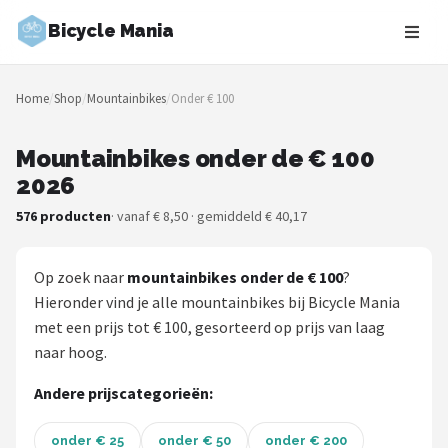
Bicycle Mania
Zoeken
Home
/
Shop
/
Mountainbikes
/
Onder € 100
NAVIGATIE
Shop
Mountainbikes onder de € 100
2026
Merken
576 producten
· vanaf € 8,50 · gemiddeld € 40,17
Blog
Op zoek naar
mountainbikes onder de € 100
?
Fietsroutes
Hieronder vind je alle mountainbikes bij Bicycle Mania
met een prijs tot € 100, gesorteerd op prijs van laag
Kinderfietsen
naar hoog.
Stadsfietsen
Andere prijscategorieën:
Elektrische fietsen
onder € 25
onder € 50
onder € 200