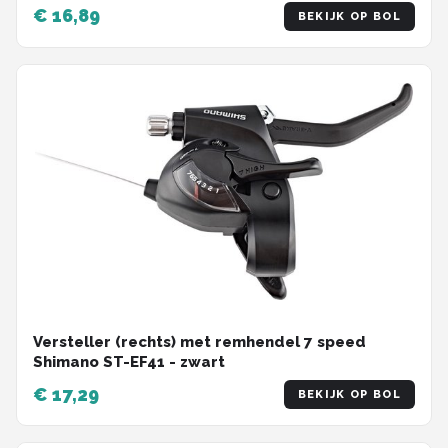
adapter Geschikt voor zaklamp / startnummer
€ 16,89
BEKIJK OP BOL
— Fietsaccessoire
Versteller (rechts) met remhendel 7 speed
Shimano ST-EF41 - zwart
€ 17,29
BEKIJK OP BOL