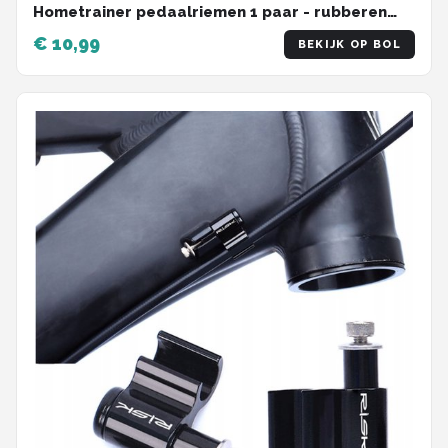
Hometrainer pedaalriemen 1 paar - rubberen
pedaalriemen - verstelbare lengte universele
€ 10,99
BEKIJK OP BOL
pedaalriem - rubberen antislip
hometraineronderdelen,
Krachtstationaccessoires