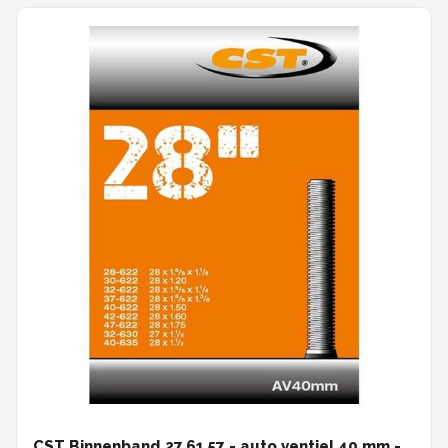
CST Binnenband 27,61,57 - auto ventiel 40 mm -