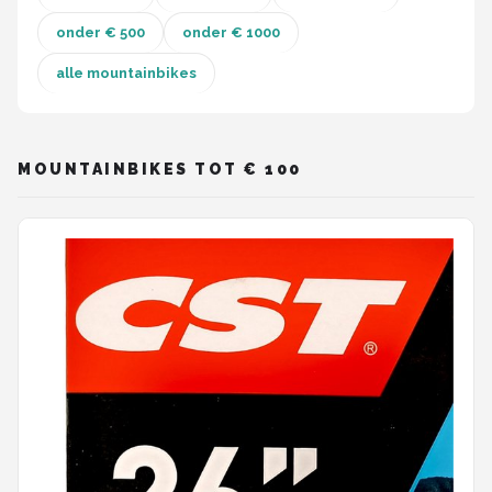
onder € 500
onder € 1000
Mountainbikes
alle mountainbikes
Shop
POPULAIRE MERKEN
MOUNTAINBIKES TOT € 100
Basil
Volare
ABUS
AXA
New Looxs
BBB Cycling