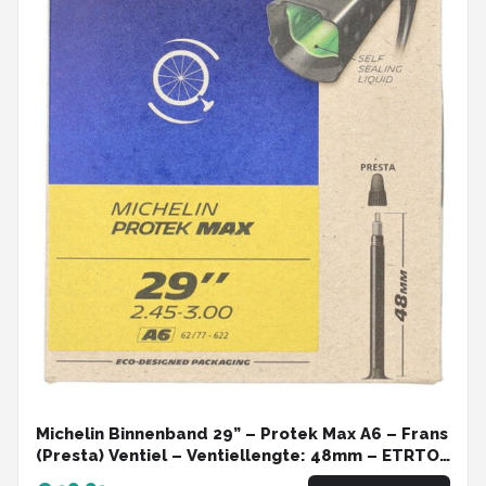
Michelin Binnenband 29” – Protek Max A6 – Frans
(Presta) Ventiel – Ventiellengte: 48mm – ETRTO-
maat: 62/77-622