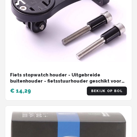
Fiets stopwatch houder - Uitgebreide
buitenhouder - fietsstuurhouder geschikt voor
NiteRider-adapter, sportactiecamera, geschikt
€ 14,29
BEKIJK OP BOL
voor GARMIN, Walker Little G, Maijin, IGPS,
Blackbird, Bairuiteng, Maoyan, enz.