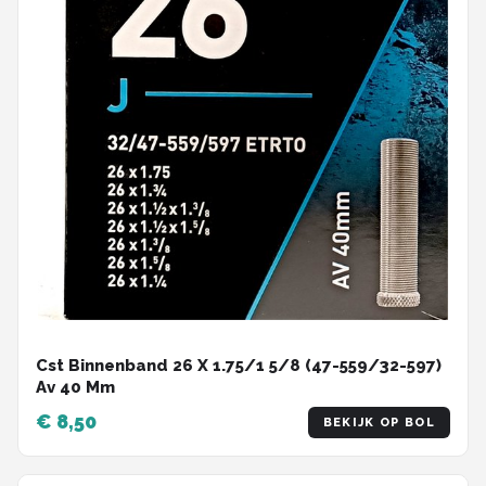
Schwalbe
Voltano
Shimano
Cortina
Alle merken →
Cst Binnenband 26 X 1.75/1 5/8 (47-559/32-597)
Av 40 Mm
€ 8,50
BEKIJK OP BOL