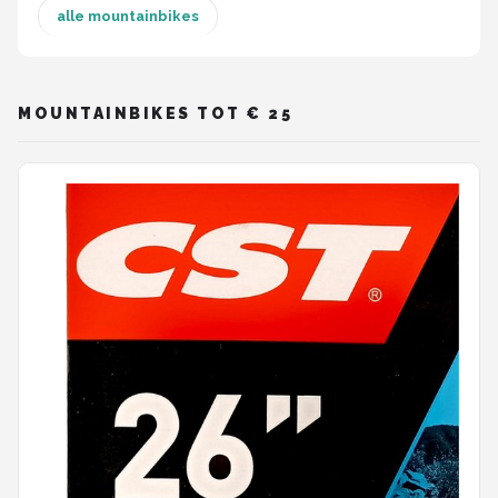
alle mountainbikes
Mountainbikes
Shop
MOUNTAINBIKES TOT € 25
POPULAIRE MERKEN
Basil
Volare
ABUS
AXA
New Looxs
BBB Cycling