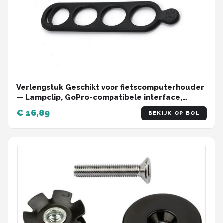
Verlengstuk Geschikt voor fietscomputerhouder
— Lampclip, GoPro-compatibele interface,
adapter Geschikt voor zaklamp / startnummer
€ 16,89
BEKIJK OP BOL
— Fietsaccessoire