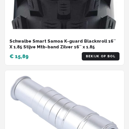
Schwalbe Smart Samoa K-guard Blacknroll 16´´
X 1.85 Stijve Mtb-band Zilver 16´´ x 1.85
€ 15,89
BEKIJK OP BOL