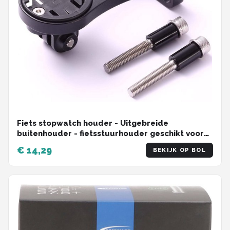
Fiets stopwatch houder - Uitgebreide
buitenhouder - fietsstuurhouder geschikt voor
NiteRider-adapter, sportactiecamera, geschikt
€ 14,29
BEKIJK OP BOL
voor GARMIN, Walker Little G, Maijin, IGPS,
Blackbird, Bairuiteng, Maoyan, enz.