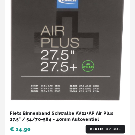
Fiets Binnenband Schwalbe AV21+AP Air Plus
27.5" / 54/70-584 - 40mm Autoventiel
€ 14,90
BEKIJK OP BOL