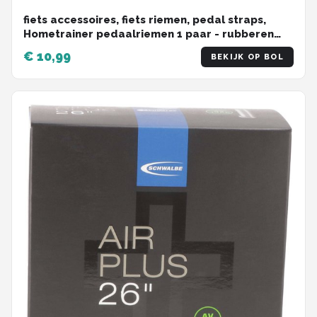
fiets accessoires, fiets riemen, pedal straps,
Hometrainer pedaalriemen 1 paar - rubberen
pedaalriemen - verstelbare lengte universele
€ 10,99
BEKIJK OP BOL
pedaalriem - rubberen antislip
hometraineronderdelen,
Krachtstationaccessoires