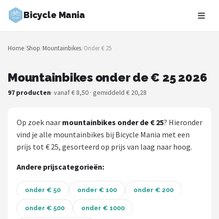
Bicycle Mania
Zoeken
Home
/
Shop
/
Mountainbikes
/
Onder € 25
NAVIGATIE
Shop
Mountainbikes onder de € 25 2026
97 producten
· vanaf € 8,50 · gemiddeld € 20,28
Merken
Blog
Op zoek naar
mountainbikes onder de € 25
? Hieronder
vind je alle mountainbikes bij Bicycle Mania met een
Fietsroutes
prijs tot € 25, gesorteerd op prijs van laag naar hoog.
Kinderfietsen
Andere prijscategorieën:
Stadsfietsen
onder € 50
onder € 100
onder € 200
onder € 500
onder € 1000
Elektrische fietsen