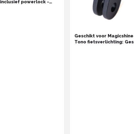
inclusief powerlock -
Geschikt voor Magicshine
Tono fietsverlichting: Ges
voor GoPro-interface —
Adapter voor montage v
voorlicht onder de houde