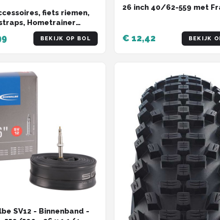
26 inch 40/62-559 met Fr
ccessoires, fiets riemen,
ventiel 40 mm voor e-bik
straps, Hometrainer
cargobike
riemen 1 paar - rubberen
99
€ 12,42
BEKIJK OP BOL
BEKIJK O
riemen - verstelbare
 universele pedaalriem -
en antislip
aineronderdelen,
stationaccessoires
be SV12 - Binnenband -