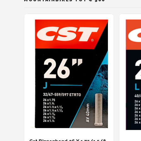
Mountainbikes
Shop
POPULAIRE MERKEN
Basil
Volare
ABUS
AXA
New Looxs
BBB Cycling