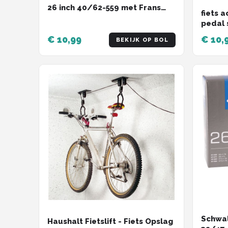
26 inch 40/62-559 met Frans
fiets a
ventiel 40 mm voor e-bike en
pedal 
cargobike
pedaal
€ 10,99
€ 10,
BEKIJK OP BOL
pedaal
lengte
rubber
hometr
Kracht
Schwal
Haushalt Fietslift - Fiets Opslag