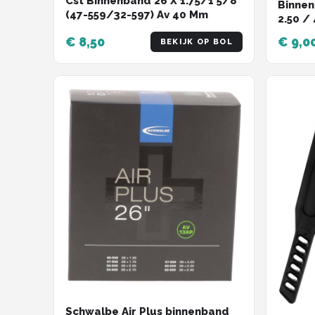
Cst Binnenband 26 X 1.75/1 5/8
Schwalbe
Binnen
(47-559/32-597) Av 40 Mm
2.50 /
Voltano
€ 8,50
€ 9,0
BEKIJK OP BOL
Shimano
Cortina
Alle merken →
Schwalbe Air Plus binnenband