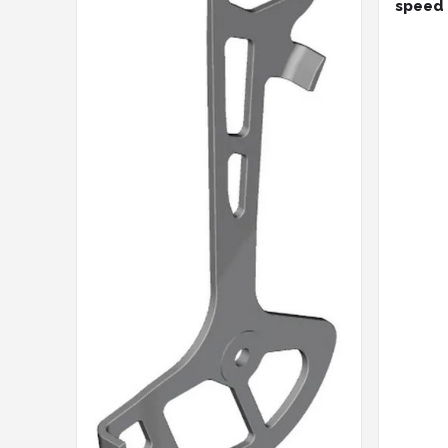
speed 
ZILVER