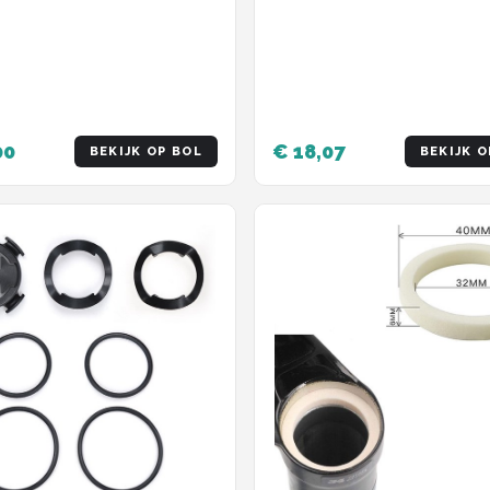
00
€ 18,07
BEKIJK OP BOL
BEKIJK O