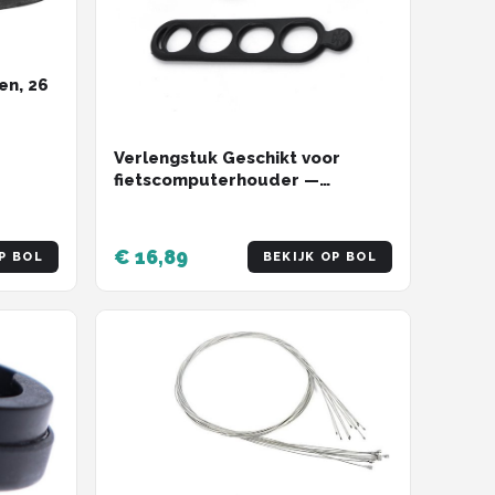
en, 26
Verlengstuk Geschikt voor
fietscomputerhouder —
Lampclip, GoPro-compatibele
interface, adapter Geschikt
voor zaklamp / startnummer —
€ 16,89
P BOL
BEKIJK OP BOL
Fietsaccessoire