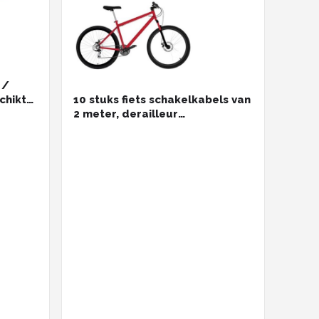
 /
chikt
10 stuks fiets schakelkabels van
2 meter, derailleur
an
schakeldraden geschikt voor
r
mountainbike, racefiets en
vouwfiets