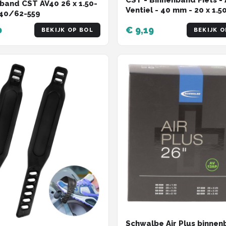
CST - Binnenband Fiets -
band CST AV40 26 x 1.50-
Ventiel - 40 mm - 2
 40/62-559
0
€ 9,19
BEKIJK OP BOL
BEKIJK O
Schwalbe Air Plus binne