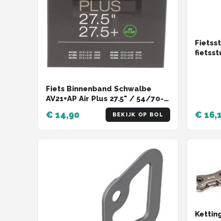
Fietss
fietss
fietss
fietsst
verlen
Fiets Binnenband Schwalbe
AV21+AP Air Plus 27.5" / 54/70-
584 - 40mm Autoventiel
€ 14,90
€ 16,
BEKIJK OP BOL
Kettin