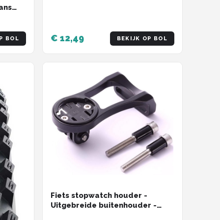
Roestvrij Staal - Zwart
ans
e en
€ 12,49
P BOL
BEKIJK OP BOL
Fiets stopwatch houder -
Uitgebreide buitenhouder -
fietsstuurhouder geschikt voor