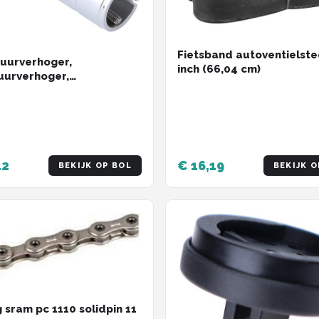
Fietsband autoventielste
tuurverhoger,
inch (66,04 cm)
tuurverhoger,
tuurverlenger, verstelbare
uurlifter, heftrucklifter,
gstang - zilver
12
€ 16,19
BEKIJK OP BOL
BEKIJK O
g sram pc 1110 solidpin 11