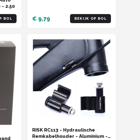
 Auto
0 x 1.50 - 2.50
€ 9,79
P BOL
BEKIJK OP BOL
RISK RC113 - Hydraulische
Remkabelhouder - Aluminium -
nband