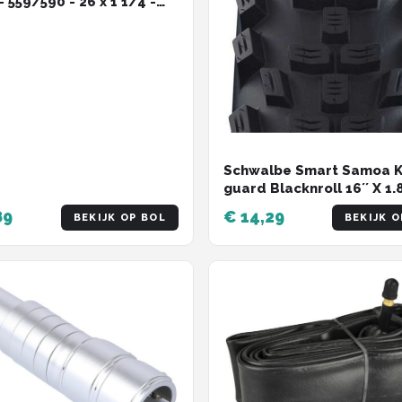
 559/590 - 26 x 1 1/4 -
h - Frans Ventiel - 40 mm
Schwalbe Smart Samoa K
guard Blacknroll 16´´ X 1.
Stijve Mtb-band Zilver 16´´
89
€ 14,29
BEKIJK OP BOL
BEKIJK O