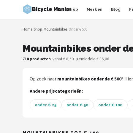
Bicycle Mania
Shop
Merken
Blog
F
Zoeken
Home
/
Shop
/
Mountainbikes
/
Onder € 500
NAVIGATIE
Shop
Mountainbikes onder de
Merken
718 producten
· vanaf € 8,50 · gemiddeld € 86,06
Blog
Op zoek naar
mountainbikes onder de € 500
? Hie
Fietsroutes
Andere prijscategorieën:
Kinderfietsen
onder € 25
onder € 50
onder € 100
Stadsfietsen
Elektrische fietsen
MOUNTAINBIKES TOT € 500