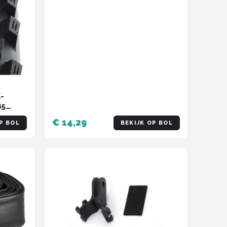
NiteRider-adapter,
sportactiecamera, geschikt
voor GARMIN, Walker Little G,
Maijin, IGPS, Blackbird,
Bairuiteng, Maoyan, enz.
-
85
 x 1.85
€ 14,29
P BOL
BEKIJK OP BOL