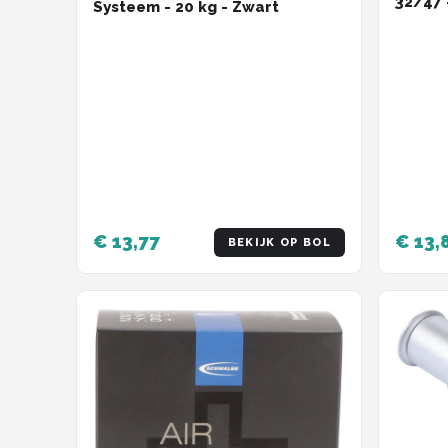
32/47 -
Systeem - 20 kg - Zwart
1.9 inc
€ 13,77
€ 13,
BEKIJK OP BOL