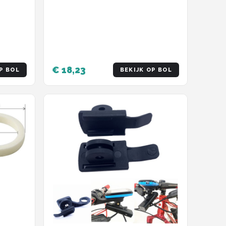
€ 18,23
P BOL
BEKIJK OP BOL