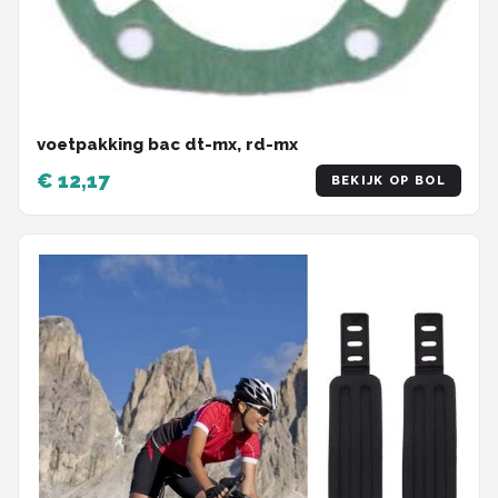
voetpakking bac dt-mx, rd-mx
€ 12,17
BEKIJK OP BOL