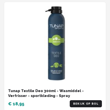
kinderfietsen blauw
Tunap Textile Deo 300ml - Wasmiddel -
Verfrisser - sportkleding - Spray
€ 18,95
BEKIJK OP BOL