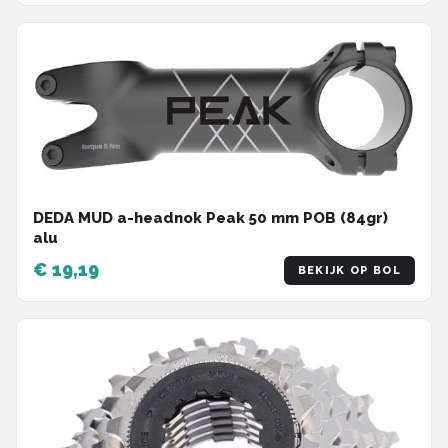
DEDA MUD a-headnok Peak 50 mm POB (84gr)
alu
€ 19,19
BEKIJK OP BOL