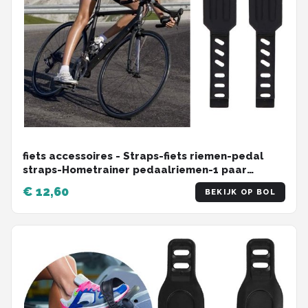
fiets accessoires - Straps-fiets riemen-pedal
straps-Hometrainer pedaalriemen-1 paar
rubberen pedaalriemen-universeel pedalen met
€ 12,60
BEKIJK OP BOL
riempjes