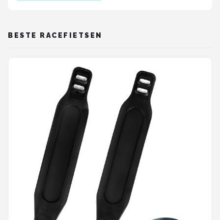
Mountainbikes
BESTE RACEFIETSEN
Shop
POPULAIRE MERKEN
Basil
Volare
ABUS
AXA
New Looxs
BBB Cycling