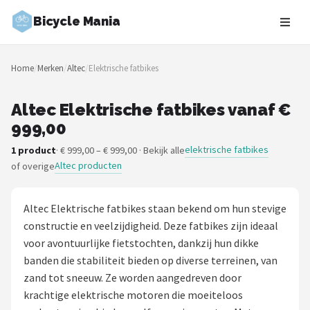
Bicycle Mania
Zoeken
Home
/
Merken
/
Altec
/
Elektrische fatbikes
NAVIGATIE
Shop
Altec Elektrische fatbikes vanaf €
999,00
Merken
elektrische fatbikes
1 product
· € 999,00 – € 999,00 · Bekijk alle
Altec producten
of overige
Blog
Fietsroutes
Altec Elektrische fatbikes staan bekend om hun stevige
constructie en veelzijdigheid. Deze fatbikes zijn ideaal
Kinderfietsen
voor avontuurlijke fietstochten, dankzij hun dikke
banden die stabiliteit bieden op diverse terreinen, van
Stadsfietsen
zand tot sneeuw. Ze worden aangedreven door
krachtige elektrische motoren die moeiteloos
Elektrische fietsen