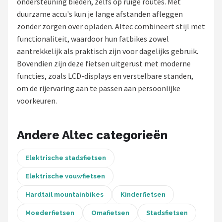
ondersteuning bieden, zelfs op ruige routes. Met
duurzame accu's kun je lange afstanden afleggen
Mountainbikes
zonder zorgen over opladen. Altec combineert stijl met
functionaliteit, waardoor hun fatbikes zowel
Shop
aantrekkelijk als praktisch zijn voor dagelijks gebruik.
POPULAIRE MERKEN
Bovendien zijn deze fietsen uitgerust met moderne
functies, zoals LCD-displays en verstelbare standen,
Basil
om de rijervaring aan te passen aan persoonlijke
voorkeuren.
Volare
ABUS
Andere Altec categorieën
AXA
Elektrische stadsfietsen
New Looxs
Elektrische vouwfietsen
Hardtail mountainbikes
Kinderfietsen
BBB Cycling
Moederfietsen
Omafietsen
Stadsfietsen