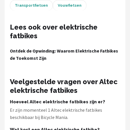
Schwalbe
Transportfietsen
Vouwfietsen
Voltano
Lees ook over elektrische
Shimano
fatbikes
Cortina
Ontdek de Opwinding: Waarom Elektrische Fatbikes
de Toekomst Zijn
Alle merken →
Veelgestelde vragen over Altec
elektrische fatbikes
Hoeveel Altec elektrische fatbikes zijn er?
Er zijn momenteel 1 Altec elektrische fatbikes
beschikbaar bij Bicycle Mania.
Wat kost een Altec elektrische fatbike?