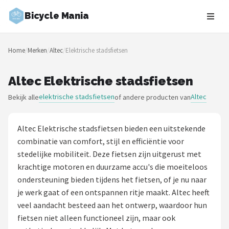
Bicycle Mania
Zoeken
Home
/
Merken
/
Altec
/
Elektrische stadsfietsen
NAVIGATIE
Shop
Altec Elektrische stadsfietsen
elektrische stadsfietsen
Altec
Bekijk alle
of andere producten van
Merken
Blog
Altec Elektrische stadsfietsen bieden een uitstekende
combinatie van comfort, stijl en efficiëntie voor
Fietsroutes
stedelijke mobiliteit. Deze fietsen zijn uitgerust met
krachtige motoren en duurzame accu's die moeiteloos
Kinderfietsen
ondersteuning bieden tijdens het fietsen, of je nu naar
je werk gaat of een ontspannen ritje maakt. Altec heeft
Stadsfietsen
veel aandacht besteed aan het ontwerp, waardoor hun
fietsen niet alleen functioneel zijn, maar ook
Elektrische fietsen