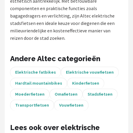
esthetisch aantrekkelijk. Met betrouwbare
componenten en praktische functies zoals
Mountainbikes
bagagedragers en verlichting, zijn Altec elektrische
stadsfietsen een ideale keuze voor diegenen die een
Shop
milieuvriendelijke en kosteneffectieve manier van
POPULAIRE MERKEN
reizen door de stad zoeken.
Basil
Andere Altec categorieën
Volare
Elektrische fatbikes
Elektrische vouwfietsen
ABUS
Hardtail mountainbikes
Kinderfietsen
AXA
Moederfietsen
Omafietsen
Stadsfietsen
New Looxs
Transportfietsen
Vouwfietsen
BBB Cycling
Lees ook over elektrische