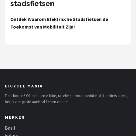
stadsfietsen
Schwalbe
Voltano
Ontdek Waarom Elektrische Stadsfietsen de
Toekomst van Mobiliteit Zijn!
Shimano
Cortina
Alle merken →
BICYCLE MANIA
Fiets kopen? Of je nu een e-bike, racefiets, mountainbike of stadsfiets zoekt,
bekijk ons grote aanbod fietsen online!
MERKEN
Basil
Volare