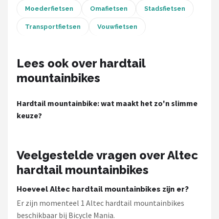
Moederfietsen
Omafietsen
Stadsfietsen
Mountainbikes
Transportfietsen
Vouwfietsen
Shop
POPULAIRE MERKEN
Lees ook over hardtail
mountainbikes
Basil
Volare
Hardtail mountainbike: wat maakt het zo'n slimme
keuze?
ABUS
AXA
Veelgestelde vragen over Altec
hardtail mountainbikes
New Looxs
Hoeveel Altec hardtail mountainbikes zijn er?
BBB Cycling
Er zijn momenteel 1 Altec hardtail mountainbikes
beschikbaar bij Bicycle Mania.