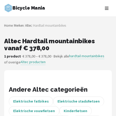
Bicycle Mania
Zoeken
Home
/
Merken
/
Altec
/
Hardtail mountainbikes
NAVIGATIE
Shop
Altec Hardtail mountainbikes
vanaf € 378,00
Merken
hardtail mountainbikes
1 product
· € 378,00 – € 378,00 · Bekijk alle
Altec producten
of overige
Blog
Fietsroutes
Kinderfietsen
Andere Altec categorieën
Stadsfietsen
Elektrische fatbikes
Elektrische stadsfietsen
Elektrische vouwfietsen
Kinderfietsen
Elektrische fietsen