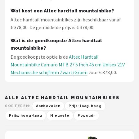
Schwalbe
Wat kost een Altec hardtail mountainbike?
Voltano
Altec hardtail mountainbikes zijn beschikbaar vanaf
€ 378,00. De gemiddelde prijs is € 378,00.
Shimano
Wat is de goedkoopste Altec hardtail
Cortina
mountainbike?
De goedkoopste optie is de
Altec Hardtail
Alle merken →
Mountainbike Camaro MTB 27.5 Inch 45 cm Unisex 21V
Mechanische schijfrem Zwart/Groen
voor € 378,00.
ALLE ALTEC HARDTAIL MOUNTAINBIKES
SORTEREN:
Aanbevolen
Prijs: laag-hoog
Prijs: hoog-laag
Nieuwste
Populair