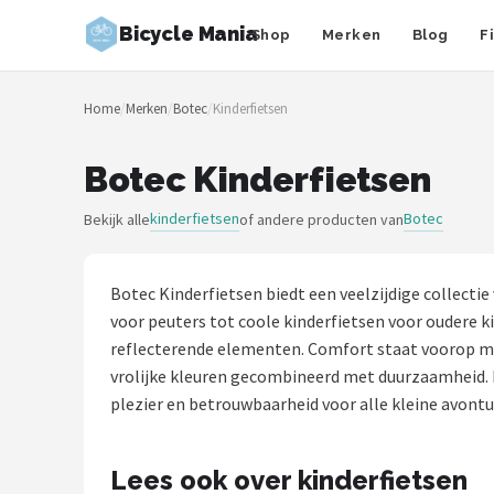
Bicycle Mania
Shop
Merken
Blog
F
Zoeken
Home
/
Merken
/
Botec
/
Kinderfietsen
NAVIGATIE
Shop
Botec Kinderfietsen
Merken
kinderfietsen
Botec
Bekijk alle
of andere producten van
Blog
Botec Kinderfietsen biedt een veelzijdige collectie
Fietsroutes
voor peuters tot coole kinderfietsen voor oudere k
reflecterende elementen. Comfort staat voorop me
Kinderfietsen
vrolijke kleuren gecombineerd met duurzaamheid. Id
plezier en betrouwbaarheid voor alle kleine avontur
Stadsfietsen
Lees ook over kinderfietsen
Elektrische fietsen