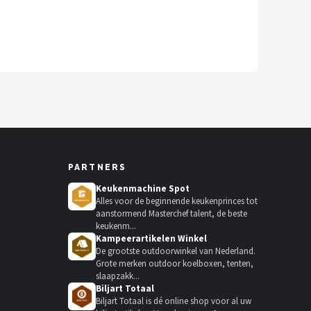
PARTNERS
Keukenmachine Spot
Alles voor de beginnende keukenprinces tot
aanstormend Masterchef talent, de beste
keukenm...
Kampeerartikelen Winkel
De grootste outdoorwinkel van Nederland.
Grote merken outdoor koelboxen, tenten,
slaapzakk...
Biljart Totaal
Biljart Totaal is dé online shop voor al uw