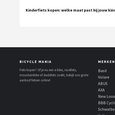
Mountainbikes
Kinderfiets kopen: welke maat past bij jouw kin
Shop
POPULAIRE MERKEN
Basil
Volare
BICYCLE MANIA
MERKEN
ABUS
Fiets kopen? Of je nu een e-bike, racefiets,
Basil
mountainbike of stadsfiets zoekt, bekijk ons grote
Volare
AXA
aanbod fietsen online!
ABUS
AXA
New Looxs
New Loox
BBB Cycl
BBB Cycling
Schwalbe