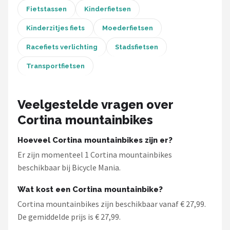
Fietstassen
Kinderfietsen
Mountainbikes
Kinderzitjes fiets
Moederfietsen
Shop
Racefiets verlichting
Stadsfietsen
POPULAIRE MERKEN
Transportfietsen
Basil
Veelgestelde vragen over
Volare
Cortina mountainbikes
ABUS
Hoeveel Cortina mountainbikes zijn er?
Er zijn momenteel 1 Cortina mountainbikes
AXA
beschikbaar bij Bicycle Mania.
New Looxs
Wat kost een Cortina mountainbike?
Cortina mountainbikes zijn beschikbaar vanaf € 27,99.
BBB Cycling
De gemiddelde prijs is € 27,99.