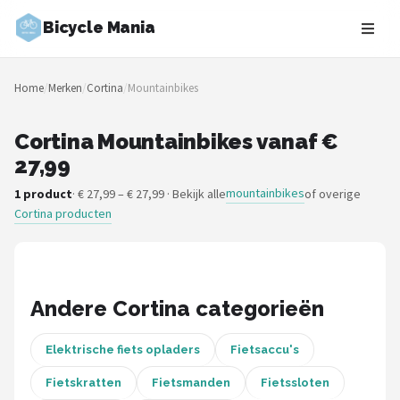
Bicycle Mania
Zoeken
Home
/
Merken
/
Cortina
/
Mountainbikes
NAVIGATIE
Shop
Cortina Mountainbikes vanaf €
27,99
Merken
mountainbikes
1 product
· € 27,99 – € 27,99 · Bekijk alle
of overige
Cortina producten
Blog
Fietsroutes
Kinderfietsen
Andere Cortina categorieën
Stadsfietsen
Elektrische fiets opladers
Fietsaccu's
Fietskratten
Fietsmanden
Fietssloten
Elektrische fietsen