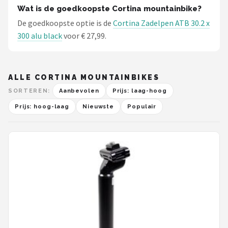
Schwalbe
Wat is de goedkoopste Cortina mountainbike?
De goedkoopste optie is de
Cortina Zadelpen ATB 30.2 x
Voltano
300 alu black
voor € 27,99.
Shimano
ALLE CORTINA MOUNTAINBIKES
Cortina
SORTEREN:
Aanbevolen
Prijs: laag-hoog
Alle merken →
Prijs: hoog-laag
Nieuwste
Populair