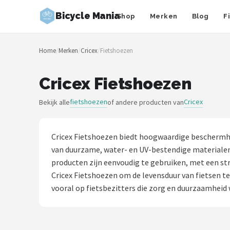
Bicycle Mania
Shop
Merken
Blog
F
Zoeken
Home
/
Merken
/
Cricex
/
Fietshoezen
NAVIGATIE
Shop
Cricex Fietshoezen
Merken
fietshoezen
Cricex
Bekijk alle
of andere producten van
Blog
Cricex Fietshoezen biedt hoogwaardige beschermh
Fietsroutes
van duurzame, water- en UV-bestendige materialen,
producten zijn eenvoudig te gebruiken, met een st
Kinderfietsen
Cricex Fietshoezen om de levensduur van fietsen t
vooral op fietsbezitters die zorg en duurzaamheid
Stadsfietsen
Elektrische fietsen