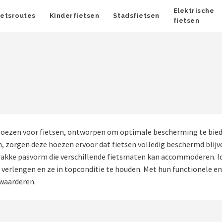
Elektrische
ietsroutes
Kinderfietsen
Stadsfietsen
fietsen
oezen voor fietsen, ontworpen om optimale bescherming te bie
 zorgen deze hoezen ervoor dat fietsen volledig beschermd blijve
rakke pasvorm die verschillende fietsmaten kan accommoderen. Id
e verlengen en ze in topconditie te houden. Met hun functionele 
 waarderen.