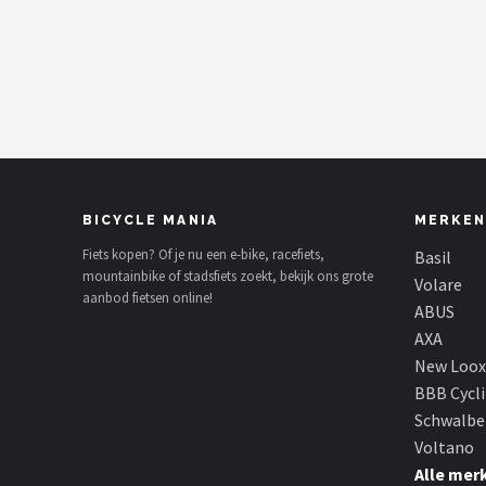
Mountainbikes
Shop
POPULAIRE MERKEN
Basil
BICYCLE MANIA
MERKEN
Volare
Fiets kopen? Of je nu een e-bike, racefiets,
Basil
mountainbike of stadsfiets zoekt, bekijk ons grote
ABUS
Volare
aanbod fietsen online!
ABUS
AXA
AXA
New Loox
New Looxs
BBB Cycl
Schwalbe
BBB Cycling
Voltano
Alle mer