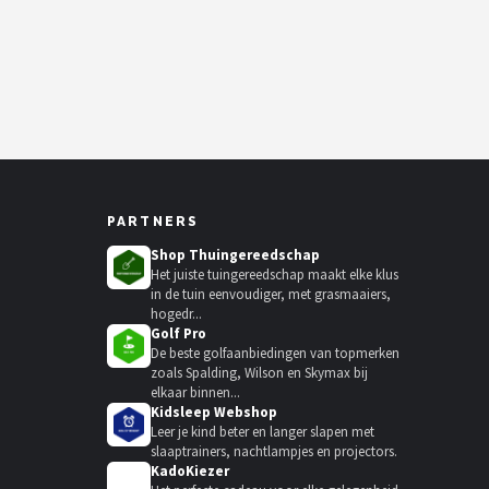
PARTNERS
Shop Thuingereedschap
Het juiste tuingereedschap maakt elke klus
in de tuin eenvoudiger, met grasmaaiers,
hogedr...
Golf Pro
De beste golfaanbiedingen van topmerken
zoals Spalding, Wilson en Skymax bij
elkaar binnen...
Kidsleep Webshop
Leer je kind beter en langer slapen met
slaaptrainers, nachtlampjes en projectors.
KadoKiezer
🎁