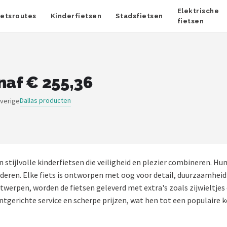
Elektrische
ietsroutes
Kinderfietsen
Stadsfietsen
fietsen
naf € 255,36
Dallas producten
overige
n stijlvolle kinderfietsen die veiligheid en plezier combineren. H
inderen. Elke fiets is ontworpen met oog voor detail, duurzaamhei
ontwerpen, worden de fietsen geleverd met extra's zoals zijwieltje
antgerichte service en scherpe prijzen, wat hen tot een populaire 