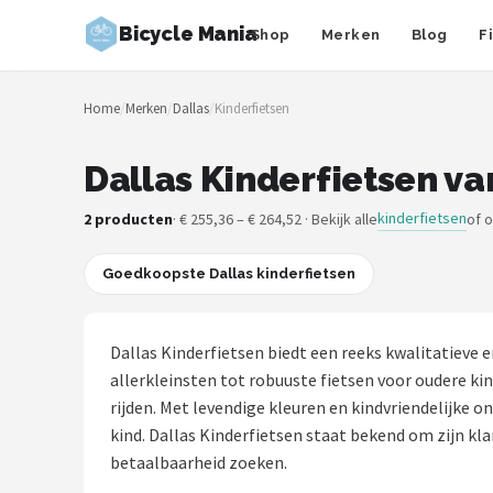
Bicycle Mania
Shop
Merken
Blog
F
Zoeken
Home
/
Merken
/
Dallas
/
Kinderfietsen
NAVIGATIE
Shop
Dallas Kinderfietsen va
Merken
kinderfietsen
2 producten
· € 255,36 – € 264,52 · Bekijk alle
of 
Blog
Goedkoopste Dallas kinderfietsen
Fietsroutes
Dallas Kinderfietsen biedt een reeks kwalitatieve e
Kinderfietsen
allerkleinsten tot robuuste fietsen voor oudere k
rijden. Met levendige kleuren en kindvriendelijke 
Stadsfietsen
kind. Dallas Kinderfietsen staat bekend om zijn kl
betaalbaarheid zoeken.
Elektrische fietsen