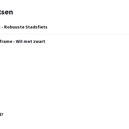
tsen
it - Robuuste Stadsfiets
n frame - Wit met zwart
d?