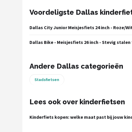
Voordeligste Dallas kinderfie
Mountainbikes
Shop
Dallas City Junior Meisjesfiets 24 inch - Roze/W
POPULAIRE MERKEN
Dallas Bike - Meisjesfiets 26 inch - Stevig stale
Basil
Volare
Andere Dallas categorieën
ABUS
Stadsfietsen
AXA
Lees ook over kinderfietsen
New Looxs
Kinderfiets kopen: welke maat past bij jouw kin
BBB Cycling