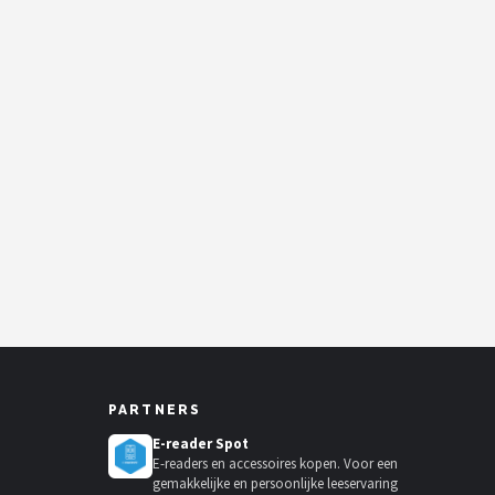
PARTNERS
E-reader Spot
E-readers en accessoires kopen. Voor een
gemakkelijke en persoonlijke leeservaring