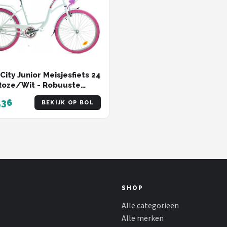
City Junior Meisjesfiets 24
 Roze/Wit - Robuuste
iets
,36
BEKIJK OP BOL
SHOP
Alle categorieën
Alle merken