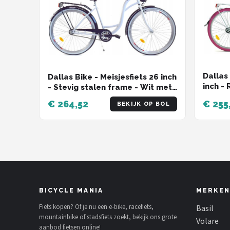
Dallas 
Dallas Bike - Meisjesfiets 26 inch
inch -
- Stevig stalen frame - Wit met
Stadsf
zwart
€ 264,52
€ 255
BEKIJK OP BOL
BICYCLE MANIA
MERKEN
Fiets kopen? Of je nu een e-bike, racefiets,
Basil
mountainbike of stadsfiets zoekt, bekijk ons grote
Volare
aanbod fietsen online!