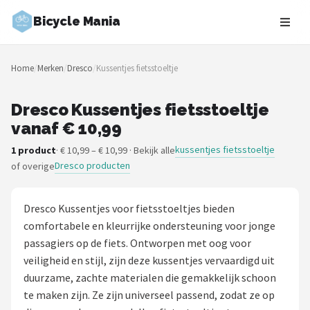
Bicycle Mania
Zoeken
Home
/
Merken
/
Dresco
/
Kussentjes fietsstoeltje
NAVIGATIE
Shop
Dresco Kussentjes fietsstoeltje
vanaf € 10,99
Merken
kussentjes fietsstoeltje
1 product
· € 10,99 – € 10,99 · Bekijk alle
Dresco producten
of overige
Blog
Fietsroutes
Dresco Kussentjes voor fietsstoeltjes bieden
comfortabele en kleurrijke ondersteuning voor jonge
Kinderfietsen
passagiers op de fiets. Ontworpen met oog voor
veiligheid en stijl, zijn deze kussentjes vervaardigd uit
Stadsfietsen
duurzame, zachte materialen die gemakkelijk schoon
te maken zijn. Ze zijn universeel passend, zodat ze op
Elektrische fietsen