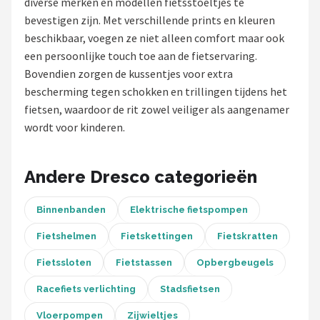
diverse merken en modellen fietsstoeltjes te
bevestigen zijn. Met verschillende prints en kleuren
Mountainbikes
beschikbaar, voegen ze niet alleen comfort maar ook
een persoonlijke touch toe aan de fietservaring.
Shop
Bovendien zorgen de kussentjes voor extra
POPULAIRE MERKEN
bescherming tegen schokken en trillingen tijdens het
fietsen, waardoor de rit zowel veiliger als aangenamer
Basil
wordt voor kinderen.
Volare
Andere Dresco categorieën
ABUS
Binnenbanden
Elektrische fietspompen
AXA
Fietshelmen
Fietskettingen
Fietskratten
New Looxs
Fietssloten
Fietstassen
Opbergbeugels
BBB Cycling
Racefiets verlichting
Stadsfietsen
Vloerpompen
Zijwieltjes