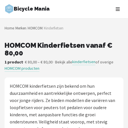
Bicycle Mania
Zoeken
Home
/
Merken
/
HOMCOM
/
Kinderfietsen
NAVIGATIE
Shop
HOMCOM Kinderfietsen vanaf €
80,00
Merken
kinderfietsen
1 product
· € 80,00 – € 80,00 · Bekijk alle
of overige
HOMCOM producten
Blog
Fietsroutes
HOMCOM kinderfietsen zijn bekend om hun
duurzaamheid en aantrekkelijke ontwerpen, perfect
Kinderfietsen
voor jonge rijders. Ze bieden modellen die variëren van
loopfietsen voor peuters tot pedalen voor oudere
Stadsfietsen
kinderen, met aanpasbare functies die groei
ondersteunen. Veiligheid staat voorop, met stevig
Elektrische fietsen