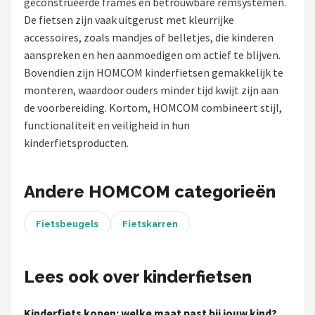
geconstrueerde frames en betrouwbare remsystemen.
De fietsen zijn vaak uitgerust met kleurrijke
Mountainbikes
accessoires, zoals mandjes of belletjes, die kinderen
aanspreken en hen aanmoedigen om actief te blijven.
Shop
Bovendien zijn HOMCOM kinderfietsen gemakkelijk te
POPULAIRE MERKEN
monteren, waardoor ouders minder tijd kwijt zijn aan
de voorbereiding. Kortom, HOMCOM combineert stijl,
Basil
functionaliteit en veiligheid in hun
kinderfietsproducten.
Volare
ABUS
Andere HOMCOM categorieën
AXA
Fietsbeugels
Fietskarren
New Looxs
Lees ook over kinderfietsen
BBB Cycling
Kinderfiets kopen: welke maat past bij jouw kind?