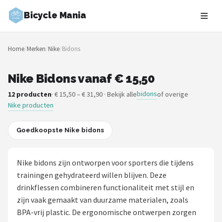
Bicycle Mania
Zoeken
Home
/
Merken
/
Nike
/
Bidons
NAVIGATIE
Shop
Nike Bidons vanaf € 15,50
bidons
12 producten
· € 15,50 – € 31,90 · Bekijk alle
of overige
Merken
Nike producten
Blog
Goedkoopste Nike bidons
Fietsroutes
Nike bidons zijn ontworpen voor sporters die tijdens
Kinderfietsen
trainingen gehydrateerd willen blijven. Deze
drinkflessen combineren functionaliteit met stijl en
Stadsfietsen
zijn vaak gemaakt van duurzame materialen, zoals
BPA-vrij plastic. De ergonomische ontwerpen zorgen
Elektrische fietsen