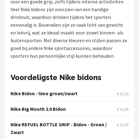
voor een goede grip, zelfs tijdens intense activiteiten.
Veel Nike bidons zijn voorzien van een handige
Mountainbikes
drinktuit, waardoor drinken tijdens het sporten
eenvoudig is. Bovendien zijn ze vaak licht van gewicht
Shop
en lekvrij, wat ze ideaal maakt voor zowel binnen- als
POPULAIRE MERKEN
buitensporten. Met diverse kleuren en stijlen passen ze
goed bij andere Nike sportaccessoires, waardoor
Basil
sporters hun persoonlijke stijl kunnen behouden.
Volare
Voordeligste Nike bidons
ABUS
Nike Bidon - lime groen/zwart
€ 15,50
AXA
Nike Big Mouth 2.0 Bidon
€ 15,90
New Looxs
Nike REFUEL BOTTLE GRIP - Bidon - Groen /
€ 19,90
BBB Cycling
Zwart