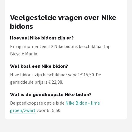
Schwalbe
Veelgestelde vragen over Nike
Voltano
bidons
Shimano
Hoeveel Nike bidons zijn er?
Cortina
Er zijn momenteel 12 Nike bidons beschikbaar bij
Bicycle Mania.
Alle merken →
Wat kost een Nike bidon?
Nike bidons zijn beschikbaar vanaf € 15,50. De
gemiddelde prijs is € 22,38.
Wat is de goedkoopste Nike bidon?
De goedkoopste optie is de
Nike Bidon - lime
groen/zwart
voor € 15,50.