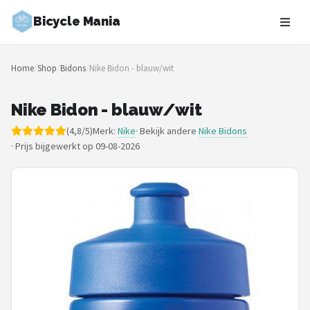
Bicycle Mania
Zoeken
Home
/
Shop
/
Bidons
/
Nike Bidon - blauw/wit
NAVIGATIE
Shop
Nike Bidon - blauw/wit
(4,8/5)
Merk:
Nike
· Bekijk andere
Nike Bidons
Merken
·
Prijs bijgewerkt op 09-08-2026
Blog
Fietsroutes
Kinderfietsen
Stadsfietsen
Elektrische fietsen