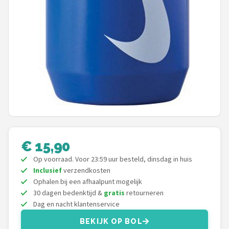
Schwalbe
Voltano
Shimano
Cortina
Alle merken →
€ 15,90
Op voorraad. Voor 23:59 uur besteld, dinsdag in huis
Inclusief
verzendkosten
Ophalen bij een afhaalpunt mogelijk
30 dagen bedenktijd &
gratis
retourneren
Dag en nacht klantenservice
BEKIJK OP BOL