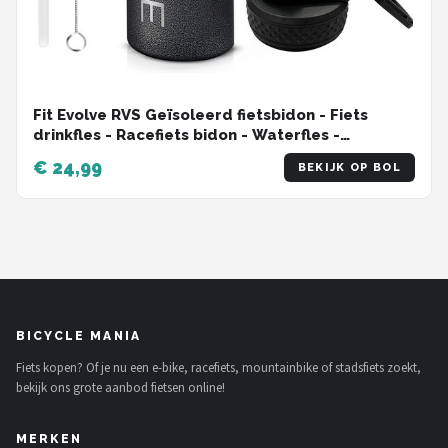
Fit Evolve RVS Geïsoleerd fietsbidon - Fiets
drinkfles - Racefiets bidon - Waterfles -
Thermosfles - 600ml
€ 24,99
BEKIJK OP BOL
BICYCLE MANIA
Fiets kopen? Of je nu een e-bike, racefiets, mountainbike of stadsfiets zoekt,
bekijk ons grote aanbod fietsen online!
MERKEN