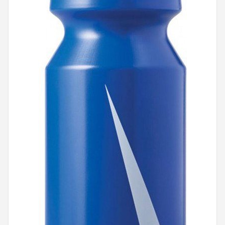
Mountainbikes
Shop
POPULAIRE MERKEN
Basil
Volare
ABUS
AXA
New Looxs
BBB Cycling