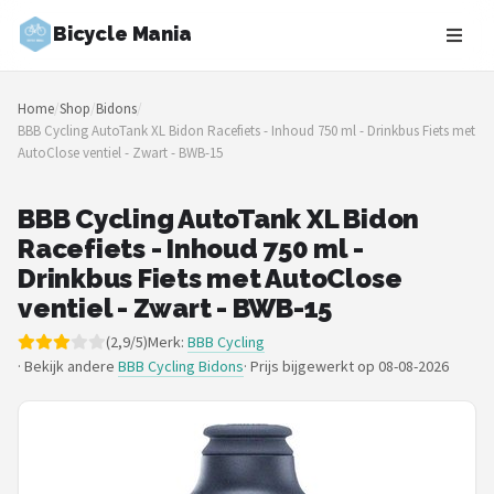
Bicycle Mania
Zoeken
Home
/
Shop
/
Bidons
/
NAVIGATIE
BBB Cycling AutoTank XL Bidon Racefiets - Inhoud 750 ml - Drinkbus Fiets met
AutoClose ventiel - Zwart - BWB-15
Shop
Merken
BBB Cycling AutoTank XL Bidon
Racefiets - Inhoud 750 ml -
Blog
Drinkbus Fiets met AutoClose
ventiel - Zwart - BWB-15
Fietsroutes
(2,9/5)
Merk:
BBB Cycling
· Bekijk andere
BBB Cycling Bidons
·
Prijs bijgewerkt op 08-08-2026
Kinderfietsen
Stadsfietsen
Elektrische fietsen