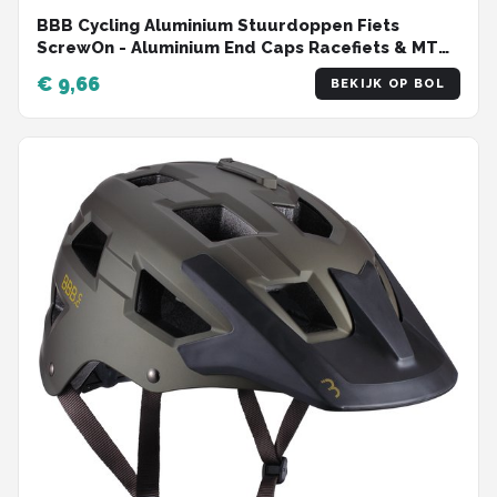
BBB Cycling Aluminium Stuurdoppen Fiets
ScrewOn - Aluminium End Caps Racefiets & MTB
- Voor ⌀ 18 - 22mm Sturen - 2 stuks - Zwart -
€ 9,66
BEKIJK OP BOL
BHT-97