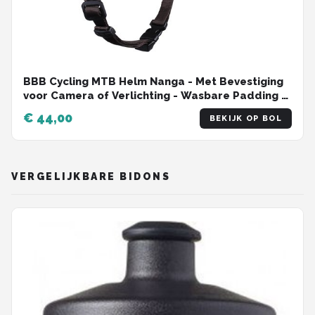
BBB Cycling MTB Helm Nanga - Met Bevestiging
voor Camera of Verlichting - Wasbare Padding -
Fietshelm Volwassenen: Heren & Dames - Mat
€ 44,00
BEKIJK OP BOL
Olijf Groen - L - BHE-54
VERGELIJKBARE BIDONS