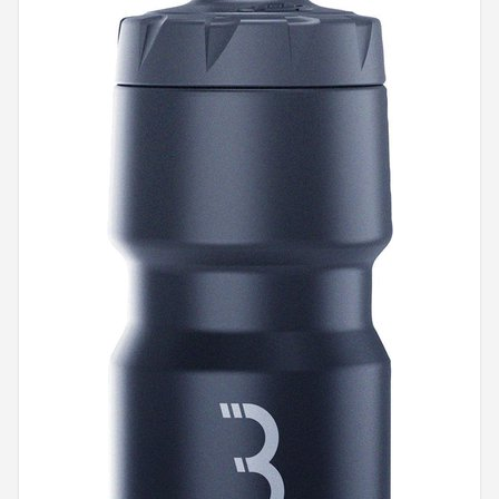
Mountainbikes
Shop
POPULAIRE MERKEN
Basil
Volare
ABUS
AXA
New Looxs
BBB Cycling