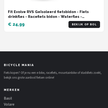
Fit Evolve RVS Geïsoleerd fietsbidon - Fiets
drinkfles - Racefiets bidon - Waterfles -
Thermosfles - 600ml
€ 24,99
BEKIJK OP BOL
BICYCLE MANIA
Fiets kopen? Of je nu een e-bike, racefiets, mountainbike of stadsfiets zoekt,
bekijk ons grote aanbod fietsen online!
MERKEN
Basil
Volare