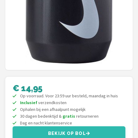
Schwalbe
Voltano
Shimano
Cortina
Alle merken →
€ 14,95
Op voorraad. Voor 23:59 uur besteld, maandag in huis
Inclusief
verzendkosten
Ophalen bij een afhaalpunt mogelijk
30 dagen bedenktijd &
gratis
retourneren
Dag en nacht klantenservice
BEKIJK OP BOL