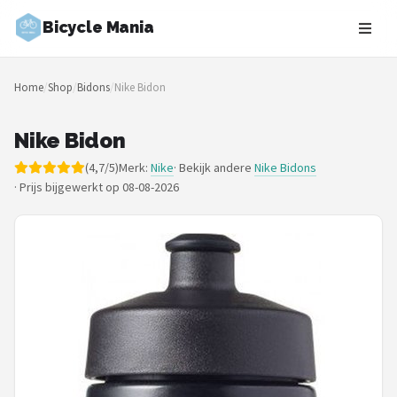
Bicycle Mania
Zoeken
Home
/
Shop
/
Bidons
/
Nike Bidon
NAVIGATIE
Shop
Nike Bidon
(4,7/5)
Merk:
Nike
· Bekijk andere
Nike Bidons
Merken
·
Prijs bijgewerkt op 08-08-2026
Blog
Fietsroutes
Kinderfietsen
Stadsfietsen
Elektrische fietsen