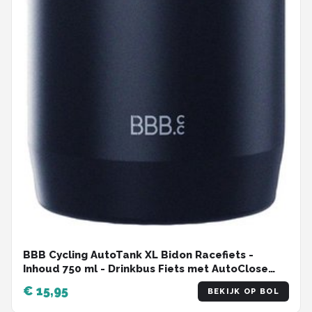
BBB Cycling AutoTank XL Bidon Racefiets -
Inhoud 750 ml - Drinkbus Fiets met AutoClose
ventiel - Zwart - BWB-15
€ 15,95
BEKIJK OP BOL