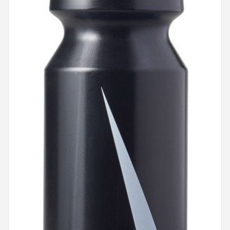
Mountainbikes
Shop
POPULAIRE MERKEN
Basil
Volare
ABUS
AXA
New Looxs
BBB Cycling