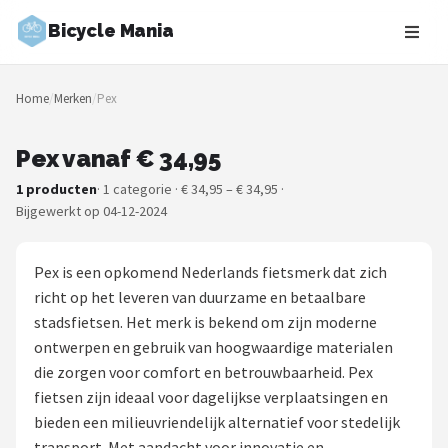
Bicycle Mania
Zoeken
Home
/
Merken
/
Pex
NAVIGATIE
Shop
Pex vanaf € 34,95
1 producten
· 1 categorie · € 34,95 – € 34,95 ·
Merken
Bijgewerkt op 04-12-2024
Blog
Pex is een opkomend Nederlands fietsmerk dat zich
Fietsroutes
richt op het leveren van duurzame en betaalbare
stadsfietsen. Het merk is bekend om zijn moderne
Kinderfietsen
ontwerpen en gebruik van hoogwaardige materialen
die zorgen voor comfort en betrouwbaarheid. Pex
Stadsfietsen
fietsen zijn ideaal voor dagelijkse verplaatsingen en
bieden een milieuvriendelijk alternatief voor stedelijk
Elektrische fietsen
transport. Met aandacht voor innovatie en