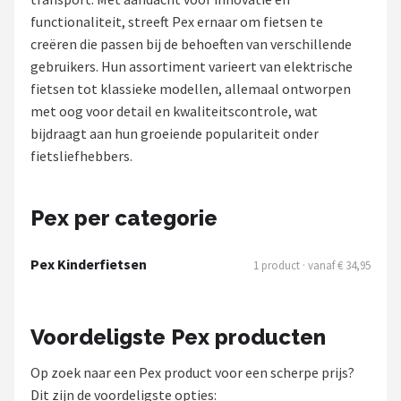
functionaliteit, streeft Pex ernaar om fietsen te
Mountainbikes
creëren die passen bij de behoeften van verschillende
gebruikers. Hun assortiment varieert van elektrische
Shop
fietsen tot klassieke modellen, allemaal ontworpen
POPULAIRE MERKEN
met oog voor detail en kwaliteitscontrole, wat
bijdraagt aan hun groeiende populariteit onder
Basil
fietsliefhebbers.
Volare
Pex per categorie
ABUS
Pex Kinderfietsen
1 product · vanaf € 34,95
AXA
New Looxs
Voordeligste Pex producten
BBB Cycling
Op zoek naar een Pex product voor een scherpe prijs?
Dit zijn de voordeligste opties: