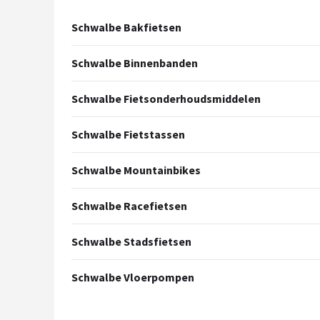
Mountainbikes
Schwalbe Bakfietsen
Shop
Schwalbe Binnenbanden
POPULAIRE MERKEN
Schwalbe Fietsonderhoudsmiddelen
Basil
Schwalbe Fietstassen
Volare
Schwalbe Mountainbikes
ABUS
Schwalbe Racefietsen
AXA
Schwalbe Stadsfietsen
New Looxs
Schwalbe Vloerpompen
BBB Cycling