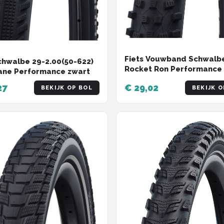
Fiets Vouwband Schwalb
hwalbe 29-2.00(50-622)
Rocket Ron Performance
ane Performance zwart
24x2.10 (54-507) Zwart
27
€ 29,02
BEKIJK OP BOL
BEKIJK O