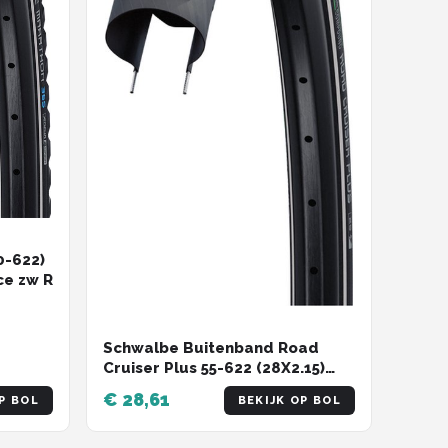
0-622)
ce zw R
Schwalbe Buitenband Road
Cruiser Plus 55-622 (28X2.15)
Zwart
€ 28,61
P BOL
BEKIJK OP BOL