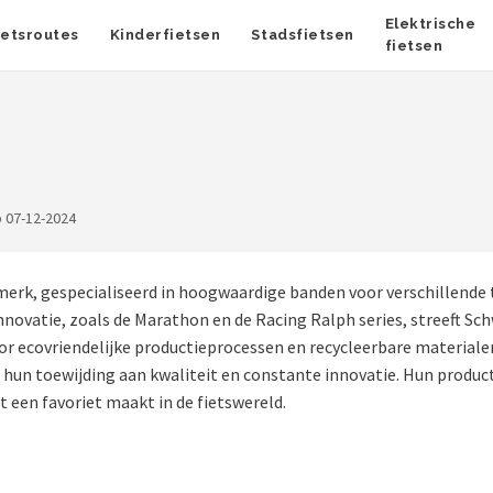
Elektrische
ietsroutes
Kinderfietsen
Stadsfietsen
fietsen
 07-12-2024
k, gespecialiseerd in hoogwaardige banden voor verschillende ty
vatie, zoals de Marathon en de Racing Ralph series, streeft Sch
r ecovriendelijke productieprocessen en recycleerbare materiale
j hun toewijding aan kwaliteit en constante innovatie. Hun produ
t een favoriet maakt in de fietswereld.