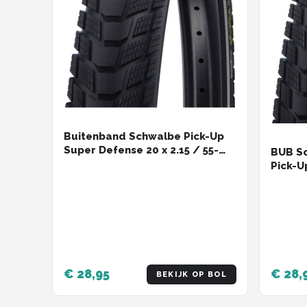
Buitenband Schwalbe Pick-Up
Super Defense 20 x 2.15 / 55-
BUB Sc
406 mm - zwart met reflectie
Pick-U
€ 28,95
€ 28,
BEKIJK OP BOL