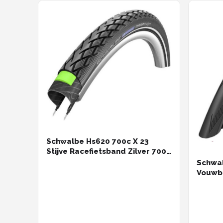
Schwalbe Hs620 700c X 23
Stijve Racefietsband Zilver 700C
x 23
Schwa
Vouwba
Zwart