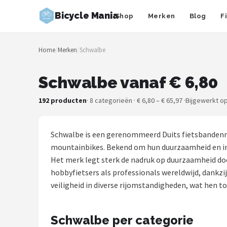
Bicycle Mania
Shop
Merken
Blog
F
Zoeken
Home
/
Merken
/
Schwalbe
NAVIGATIE
Shop
Schwalbe vanaf € 6,80
Merken
192 producten
· 8 categorieën · € 6,80 – € 65,97 ·
Bijgewerkt op
Blog
Schwalbe is een gerenommeerd Duits fietsbandenmer
Fietsroutes
mountainbikes. Bekend om hun duurzaamheid en inno
Het merk legt sterk de nadruk op duurzaamheid doo
Kinderfietsen
hobbyfietsers als professionals wereldwijd, dankzi
veiligheid in diverse rijomstandigheden, wat hen to
Stadsfietsen
Schwalbe per categorie
Elektrische fietsen