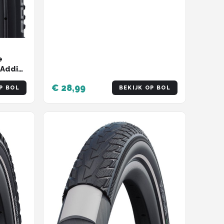
e
 Addix
€ 28,99
P BOL
BEKIJK OP BOL