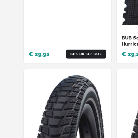
BUB Sc
Hurric
€ 29,92
€ 29,
BEKIJK OP BOL