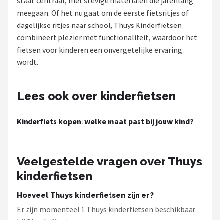
staat centraal, met stevige materialen die jarenlang
meegaan. Of het nu gaat om de eerste fietsritjes of
Mountainbikes
dagelijkse ritjes naar school, Thuys Kinderfietsen
combineert plezier met functionaliteit, waardoor het
Shop
fietsen voor kinderen een onvergetelijke ervaring
POPULAIRE MERKEN
wordt.
Basil
Lees ook over kinderfietsen
Volare
Kinderfiets kopen: welke maat past bij jouw kind?
ABUS
AXA
Veelgestelde vragen over Thuys
kinderfietsen
New Looxs
Hoeveel Thuys kinderfietsen zijn er?
BBB Cycling
Er zijn momenteel 1 Thuys kinderfietsen beschikbaar