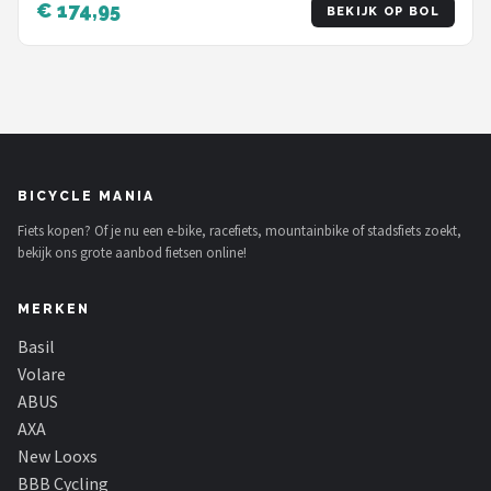
€ 174,95
BEKIJK OP BOL
BICYCLE MANIA
Fiets kopen? Of je nu een e-bike, racefiets, mountainbike of stadsfiets zoekt,
bekijk ons grote aanbod fietsen online!
MERKEN
Basil
Volare
ABUS
AXA
New Looxs
BBB Cycling