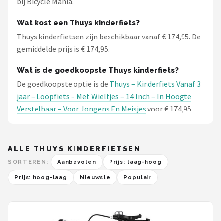
bij Bicycle Mania.
Schwalbe
Wat kost een Thuys kinderfiets?
Voltano
Thuys kinderfietsen zijn beschikbaar vanaf € 174,95. De
gemiddelde prijs is € 174,95.
Shimano
Wat is de goedkoopste Thuys kinderfiets?
Cortina
De goedkoopste optie is de
Thuys – Kinderfiets Vanaf 3
jaar – Loopfiets – Met Wieltjes – 14 Inch – In Hoogte
Alle merken →
Verstelbaar – Voor Jongens En Meisjes
voor € 174,95.
ALLE THUYS KINDERFIETSEN
SORTEREN:
Aanbevolen
Prijs: laag-hoog
Prijs: hoog-laag
Nieuwste
Populair