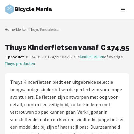
Bicycle Mania
Zoeken
Home
/
Merken
/
Thuys
/
Kinderfietsen
NAVIGATIE
Shop
Thuys Kinderfietsen vanaf € 174,95
kinderfietsen
1 product
· € 174,95 – € 174,95 · Bekijk alle
of overige
Merken
Thuys producten
Blog
Thuys Kinderfietsen biedt een uitgebreide selectie
Fietsroutes
hoogwaardige kinderfietsen die perfect zijn voor jonge
avonturiers. De fietsen zijn ontworpen met oog voor
Kinderfietsen
detail, comfort en veiligheid, zodat kinderen met
vertrouwen op pad kunnen gaan. Verkrijgbaar in
Stadsfietsen
verschillende maten en kleuren, vindt elke jonge fietser
een model dat bij zijn of haar stijl past. Duurzaamheid
Elektrische fietsen