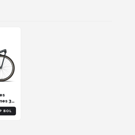
es
mes 3V
w
P BOL