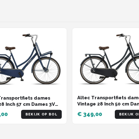
Altec Transportfiets dam
Transportfiets dames
Vintage 28 Inch 50 cm Da
28 Inch 57 cm Dames 3V
Terugtraprem Jeansblau
brake Donkerblauw
,00
€ 349,00
BEKIJK OP BOL
BEKIJK O