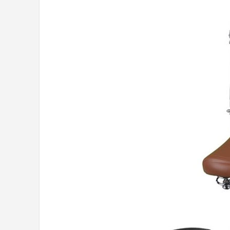
Mountainbikes
Shop
POPULAIRE MERKEN
Basil
Volare
ABUS
AXA
New Looxs
BBB Cycling