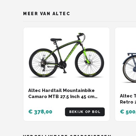
MEER VAN ALTEC
Altec Hardtail Mountainbike
Altec 
Camaro MTB 27.5 Inch 45 cm
Retro 
Unisex 21V Mechanische
Roller
schijfrem Zwart/Groen
€ 378,00
€ 500
BEKIJK OP BOL