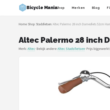
Bicycle Mania
Shop
Merken
Blog
F
Zoeken
Home
/
Shop
/
Stadsfietsen
/
Altec Palermo 28 inch Damesfiets 52cm H
NAVIGATIE
Shop
Altec Palermo 28 inch
Merken
Merk:
Altec
· Bekijk andere
Altec Stadsfietsen
·
Prijs bijgewerkt
Blog
Fietsroutes
Kinderfietsen
Stadsfietsen
Elektrische fietsen