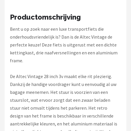
Schwalbe
Productomschrijving
Voltano
Bent u op zoek naar een luxe transportfiets die
Shimano
onderhoudsvriendelijk is? Dan is de Altec Vintage de
perfecte keuze! Deze fiets is uitgerust met een dichte
Cortina
kettingkast, drie naafversnellingen en een aluminium
Alle merken →
frame.
De Altec Vintage 28 inch 3v maakt elke rit plezierig.
Dankzij de handige voordrager kunt u eenvoudig al uw
bagage meenemen. Het stuur is voorzien van een
stuurslot, wat ervoor zorgt dat een zwaar beladen
stuur niet omvalt tijdens het parkeren. Het retro
design van het frame is beschikbaar in verschillende
aantrekkelijke kleuren, en het aluminium materiaal is