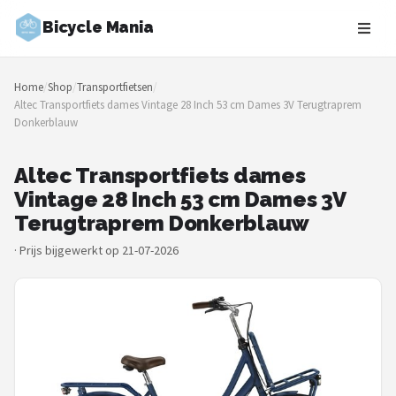
Bicycle Mania
Zoeken
Home
/
Shop
/
Transportfietsen
/
NAVIGATIE
Altec Transportfiets dames Vintage 28 Inch 53 cm Dames 3V Terugtraprem
Donkerblauw
Shop
Merken
Altec Transportfiets dames
Vintage 28 Inch 53 cm Dames 3V
Blog
Terugtraprem Donkerblauw
·
Prijs bijgewerkt op 21-07-2026
Fietsroutes
Kinderfietsen
Stadsfietsen
Elektrische fietsen