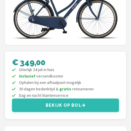
Mountainbikes
Shop
POPULAIRE MERKEN
Basil
€ 349,00
Volare
Uiterlijk 24 juli in huis
ABUS
Inclusief
verzendkosten
Ophalen bij een afhaalpunt mogelijk
30 dagen bedenktijd &
gratis
retourneren
AXA
Dag en nacht klantenservice
New Looxs
BEKIJK OP BOL
BBB Cycling