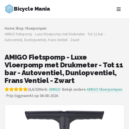
Bicycle Mania
Zoeken
Home
/
Shop
/
Vloerpompen
/
NAVIGATIE
AMIGO Fietspomp - Luxe Vloerpomp met Drukmeter - Tot 11 bar -
Autoventiel, Dunlopventiel, Frans Ventiel - Zwart
Shop
Merken
AMIGO Fietspomp - Luxe
Vloerpomp met Drukmeter - Tot 11
Blog
bar - Autoventiel, Dunlopventiel,
Frans Ventiel - Zwart
Fietsroutes
(4,6/5)
Merk:
AMIGO
· Bekijk andere
AMIGO Vloerpompen
·
Prijs bijgewerkt op 06-08-2026
Kinderfietsen
Stadsfietsen
Elektrische fietsen