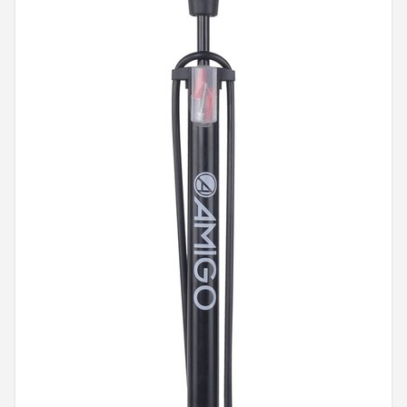
Mountainbikes
Shop
POPULAIRE MERKEN
Basil
Volare
ABUS
AXA
New Looxs
BBB Cycling