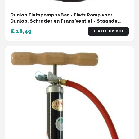
Dunlop Fietspomp 12Bar - Fiets Pomp voor
Dunlop, Schrader en Frans Ventiel - Staande
Pomp Incl. Adaptoren voor Waterspeelgoed en
€ 18,49
BEKIJK OP BOL
Ballen - Ook voor Scooter en Auto Banden - 67,5
x 22,1 cm